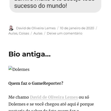
Autor
Publicado
Categor
David de Oliveira Lemes
10 de janeiro de 2020
em
Tags
em
Aulas
,
Coisas
Aulas
Deixe um comentário
Retrospectiva
2019:
algumas
Bio antiga…
imagens
do
ano
profissional
Quem faz o GameReporter?
Me chamo
David de Oliveira Lemes
ou só
Dolemes e se você chegou até aqui é porque
gostaria de saber de fato quem faz o