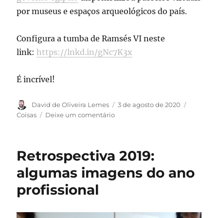
por museus e espaços arqueológicos do país.
Configura a tumba de Ramsés VI neste
link:
https://lnkd.in/gNc7K3x
É incrível!
Autor
Publicado
Categori
David de Oliveira Lemes
3 de agosto de 2020
em
em
Coisas
Deixe um comentário
Experimente
o
Egito
Retrospectiva 2019:
em
casa
algumas imagens do ano
profissional