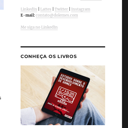
LinkedIn
|
Lattes
|
Twitter
|
Instagram
E-mail:
contato@dolemes.com
Me siga no LinkedIn
CONHEÇA OS LIVROS
s