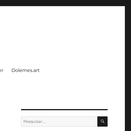
er
Dolemes.art
PESQUISA
Pesquisar
por: