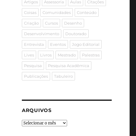
Artigos
Assessoria
Aulas
Citações
Coisas
Comunidades
Conteúdo
Criação
Cursos
Desenho
Desenvolvimento
Doutorado
Entrevista
Eventos
Jogo Editorial
Lives
Livros
Mestrado
Palestras
Pesquisa
Pesquisa Acadêmica
Publicações
Tabuleiro
ARQUIVOS
Arquivos