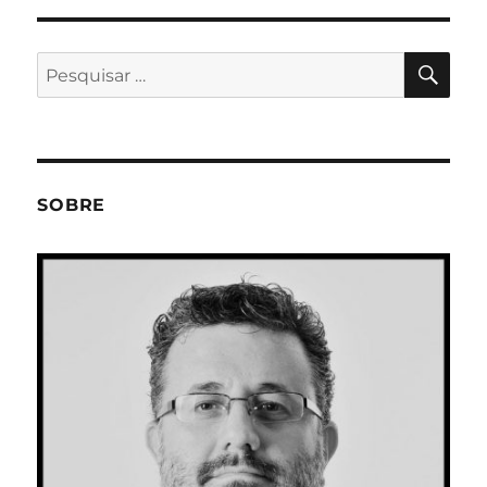
PES
Pesquisar
por:
SOBRE