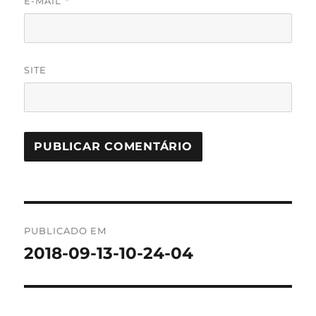
E-MAIL
*
SITE
Navegação
PUBLICADO EM
de
2018-09-13-10-24-04
Post