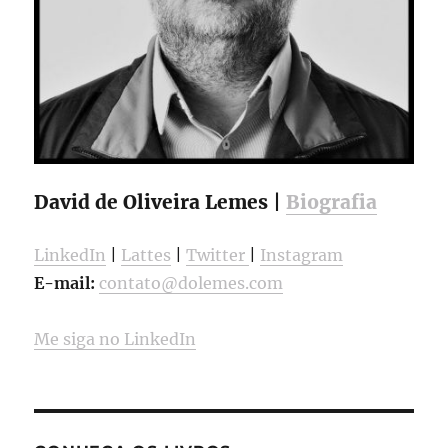
David de Oliveira Lemes |
Biografia
LinkedIn
|
Lattes
|
Twitter
|
Instagram
E-mail:
contato@dolemes.com
Me siga no LinkedIn