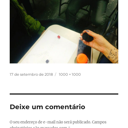
Publicado
Tamanho
17 de setembro de 2018
1000 × 1000
em
completo
Deixe um comentário
O seu endereço de e-mail não será publicado.
Campos