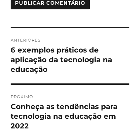
Navegação
ANTERIORES
de
6 exemplos práticos de
Post
anterior:
aplicação da tecnologia na
Post
educação
PRÓXIMO
Conheça as tendências para
Próximo
post:
tecnologia na educação em
2022