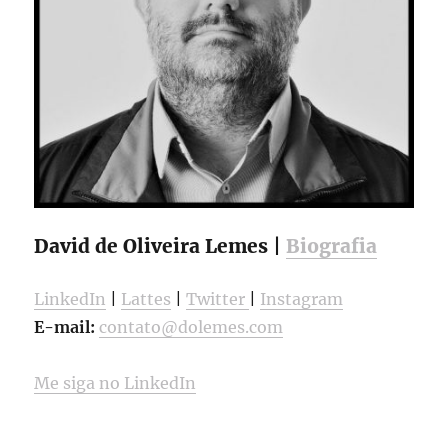
David de Oliveira Lemes |
Biografia
LinkedIn
|
Lattes
|
Twitter
|
Instagram
E-mail:
contato@dolemes.com
Me siga no LinkedIn