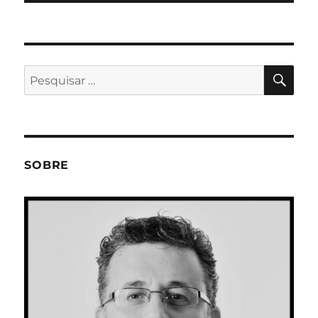
PES
Pesquisar
por:
SOBRE