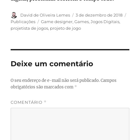
Autor
Publicado
Categ
David de Oliveira Lemes
3 de dezembro de 2018
em
Tags
Publicações
Game designer
,
Games
,
Jogos Digitais
,
projetista de jogos
,
projeto de jogo
Deixe um comentário
O seu endereço de e-mail não será publicado.
Campos
obrigatórios são marcados com
*
COMENTÁRIO
*