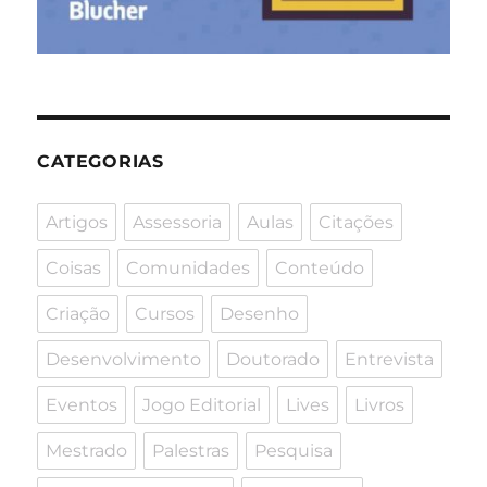
CATEGORIAS
Artigos
Assessoria
Aulas
Citações
Coisas
Comunidades
Conteúdo
Criação
Cursos
Desenho
Desenvolvimento
Doutorado
Entrevista
Eventos
Jogo Editorial
Lives
Livros
Mestrado
Palestras
Pesquisa