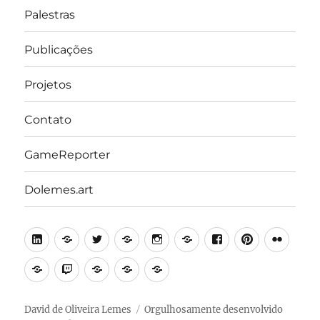
Palestras
Publicações
Projetos
Contato
GameReporter
Dolemes.art
LinkedIn
Lattes
Twitter
Medium
Instagram
Behance
Facebook
Pinterest
Flick
Academia.edu
Twitch
Minecraft
Steam
Itch.io
Education
Edition
David de Oliveira Lemes
Orgulhosamente desenvolvido