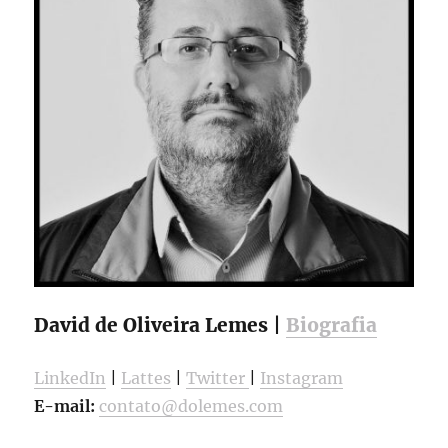
David de Oliveira Lemes |
Biografia
LinkedIn
|
Lattes
|
Twitter
|
Instagram
E-mail:
contato@dolemes.com