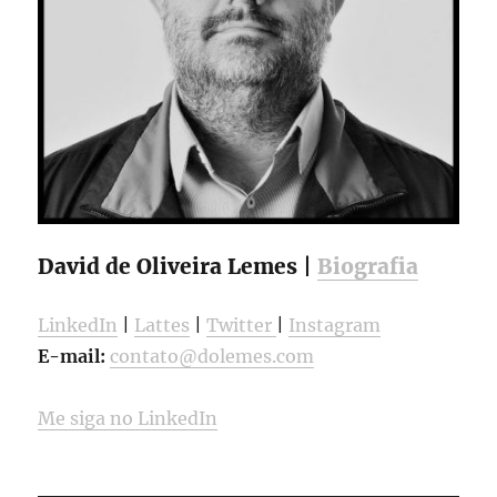
David de Oliveira Lemes |
Biografia
LinkedIn
|
Lattes
|
Twitter
|
Instagram
E-mail:
contato@dolemes.com
Me siga no LinkedIn