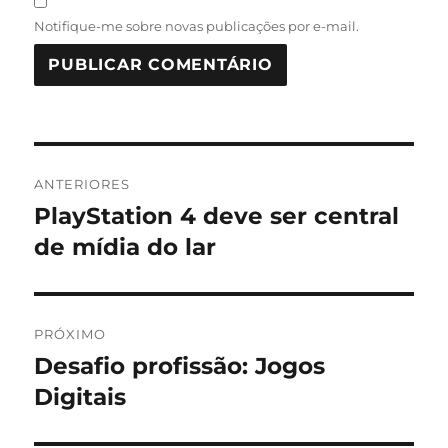
Notifique-me sobre novas publicações por e-mail.
Navegação
ANTERIORES
de
PlayStation 4 deve ser central
Post
anterior:
de mídia do lar
Post
PRÓXIMO
Desafio profissão: Jogos
Próximo
post:
Digitais