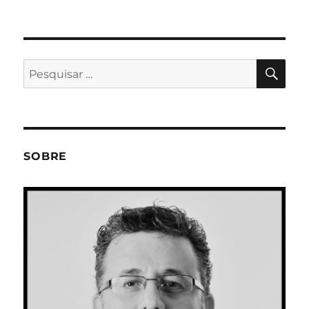
PES
Pesquisar
por:
SOBRE