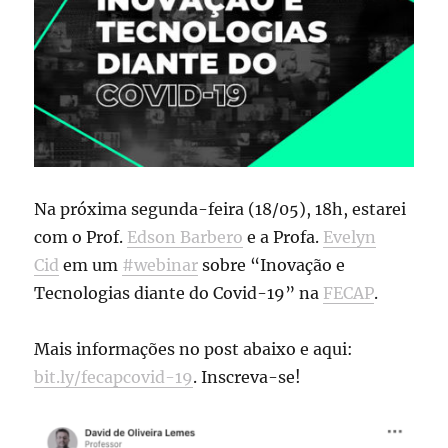
Na próxima segunda-feira (18/05), 18h, estarei
com o Prof.
Edson Barbero
e a Profa.
Evelyn
Cid
em um
#webinar
sobre “Inovação e
Tecnologias diante do Covid-19” na
FECAP
.
Mais informações no post abaixo e aqui:
bit.ly/fecapcovid-19
. Inscreva-se!