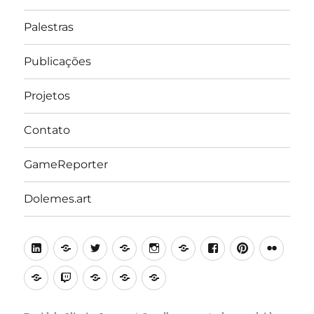
Palestras
Publicações
Projetos
Contato
GameReporter
Dolemes.art
LinkedIn
Lattes
Twitter
Medium
Instagram
Behance
Facebook
Pinterest
Flick
Academia.edu
Twitch
Minecraft
Steam
Itch.io
Education