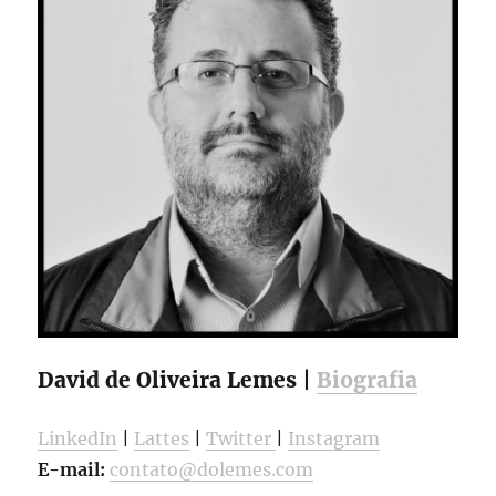
David de Oliveira Lemes |
Biografia
LinkedIn
|
Lattes
|
Twitter
|
Instagram
E-mail:
contato@dolemes.com