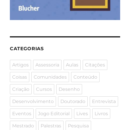
CATEGORIAS
Artigos
Assessoria
Aulas
Citações
Coisas
Comunidades
Conteúdo
Criação
Cursos
Desenho
Desenvolvimento
Doutorado
Entrevista
Eventos
Jogo Editorial
Lives
Livros
Mestrado
Palestras
Pesquisa