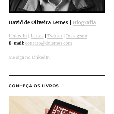
David de Oliveira Lemes |
Biografia
LinkedIn
|
Lattes
|
Twitter
|
Instagram
E-mail:
contato@dolemes.com
Me siga no LinkedIn
CONHEÇA OS LIVROS