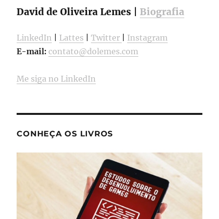
David de Oliveira Lemes |
Biografia
LinkedIn
|
Lattes
|
Twitter
|
Instagram
E-mail:
contato@dolemes.com
Me siga no LinkedIn
CONHEÇA OS LIVROS