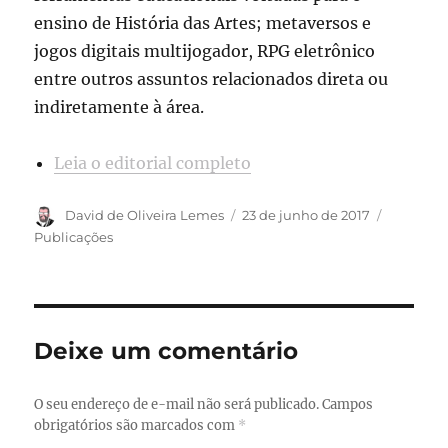
ensino de História das Artes; metaversos e
jogos digitais multijogador, RPG eletrônico
entre outros assuntos relacionados direta ou
indiretamente à área.
Leia o editorial completo
Autor
Publicado
Categori
David de Oliveira Lemes
23 de junho de 2017
em
Publicações
Deixe um comentário
O seu endereço de e-mail não será publicado.
Campos
obrigatórios são marcados com
*