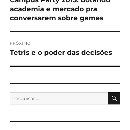
anterior:
academia e mercado pra
Post
conversarem sobre games
PRÓXIMO
Tetris e o poder das decisões
Próximo
post:
PES
Pesquisar
por: