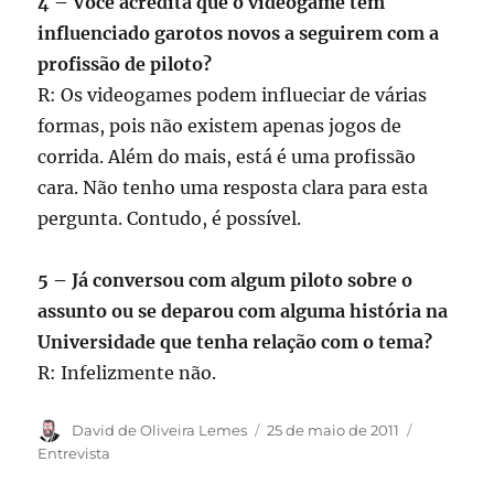
4 – Você acredita que o videogame tem
influenciado garotos novos a seguirem com a
profissão de piloto?
R: Os videogames podem influeciar de várias
formas, pois não existem apenas jogos de
corrida. Além do mais, está é uma profissão
cara. Não tenho uma resposta clara para esta
pergunta. Contudo, é possível.
5 – Já conversou com algum piloto sobre o
assunto ou se deparou com alguma história na
Universidade que tenha relação com o tema?
R: Infelizmente não.
Autor
Publicado
Categoria
David de Oliveira Lemes
25 de maio de 2011
em
Entrevista