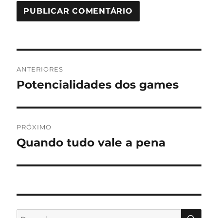
Navegação
ANTERIORES
de
Potencialidades dos games
Post
anterior:
Post
PRÓXIMO
Quando tudo vale a pena
Próximo
post:
PES
Pesquisar