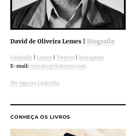
David de Oliveira Lemes |
Biografia
LinkedIn
|
Lattes
|
Twitter
|
Instagram
E-mail:
contato@dolemes.com
Me siga no LinkedIn
CONHEÇA OS LIVROS