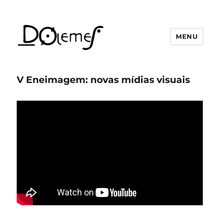
MENU
David de Oliveira Lemes
V Eneimagem: novas mídias visuais