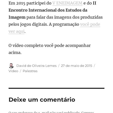
Em 2015 participei do
V ENEIMAGEM
e do
II
Encontro Internacional dos Estudos da
Imagem
para falar das imagens dos produzidas
pelos jogos digitais. A programação
você pode
ver aqui
.
O vídeo completo você pode acompanhar
acima.
Autor
Publicado
Formato
David de Oliveira Lemes
27 de maio de 2015
em
Categorias
Vídeo
Palestras
Deixe um comentário