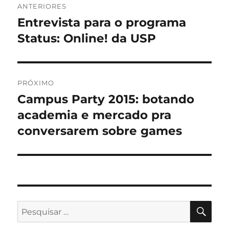
ANTERIORES
de
Entrevista para o programa
Post
anterior:
Status: Online! da USP
Post
PRÓXIMO
Campus Party 2015: botando
Próximo
post:
academia e mercado pra
conversarem sobre games
PES
Pesquisar
por: