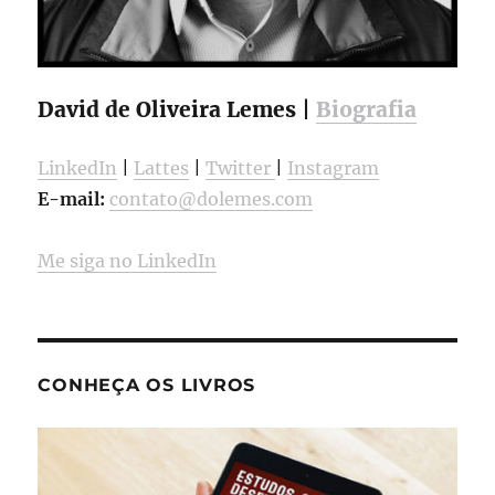
David de Oliveira Lemes |
Biografia
LinkedIn
|
Lattes
|
Twitter
|
Instagram
E-mail:
contato@dolemes.com
Me siga no LinkedIn
CONHEÇA OS LIVROS