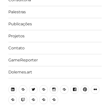
Palestras
Publicações
Projetos
Contato
GameReporter
Dolemes.art
LinkedIn
Lattes
Twitter
Medium
Instagram
Behance
Facebook
Pinterest
Flick
Academia.edu
Twitch
Minecraft
Steam
Itch.io
Education