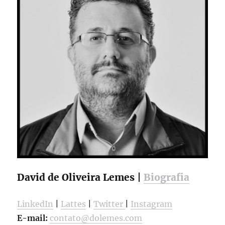
David de Oliveira Lemes |
Biografia
LinkedIn
|
Lattes
|
Twitter
|
Instagram
E-mail:
contato@dolemes.com