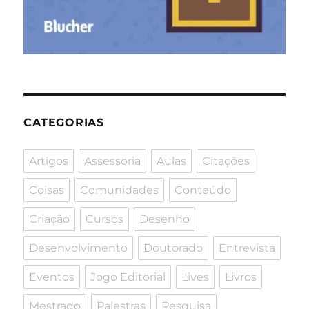
CATEGORIAS
Artigos
Assessoria
Aulas
Citações
Coisas
Comunidades
Conteúdo
Criação
Cursos
Desenho
Desenvolvimento
Doutorado
Entrevista
Eventos
Jogo Editorial
Lives
Livros
Mestrado
Palestras
Pesquisa