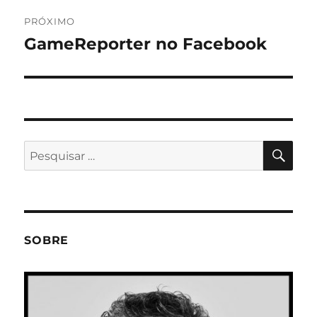
PRÓXIMO
GameReporter no Facebook
Próximo
post:
PES
Pesquisar
por:
SOBRE