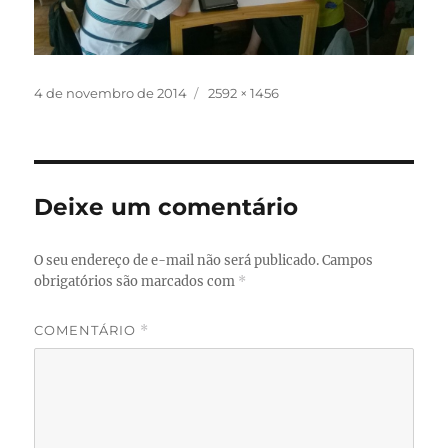
Publicado
Tamanho
4 de novembro de 2014
2592 × 1456
em
completo
Deixe um comentário
O seu endereço de e-mail não será publicado.
Campos
obrigatórios são marcados com
*
COMENTÁRIO
*