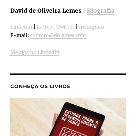
David de Oliveira Lemes |
Biografia
LinkedIn
|
Lattes
|
Twitter
|
Instagram
E-mail:
contato@dolemes.com
Me siga no LinkedIn
CONHEÇA OS LIVROS