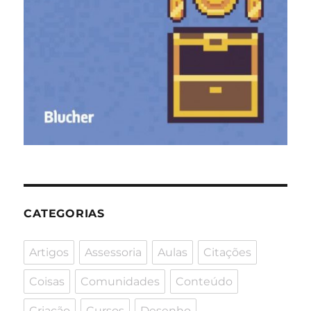
CATEGORIAS
Artigos
Assessoria
Aulas
Citações
Coisas
Comunidades
Conteúdo
Criação
Cursos
Desenho