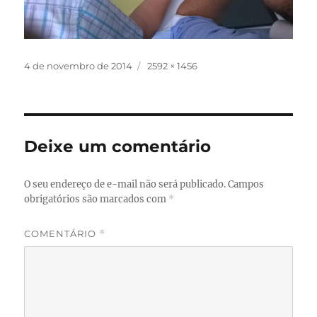
Publicado
Tamanho
4 de novembro de 2014
2592 × 1456
em
completo
Deixe um comentário
O seu endereço de e-mail não será publicado.
Campos
obrigatórios são marcados com
*
COMENTÁRIO
*