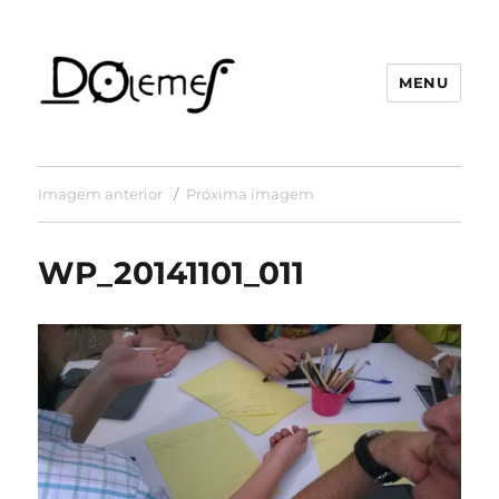
MENU
David de Oliveira Lemes
Imagem anterior
Próxima imagem
WP_20141101_011