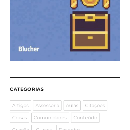
CATEGORIAS
Artigos
Assessoria
Aulas
Citações
Coisas
Comunidades
Conteúdo
Criação
Cursos
Desenho