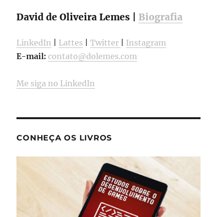
David de Oliveira Lemes |
Biografia
LinkedIn
|
Lattes
|
Twitter
|
Instagram
E-mail:
contato@dolemes.com
Me siga no LinkedIn
CONHEÇA OS LIVROS