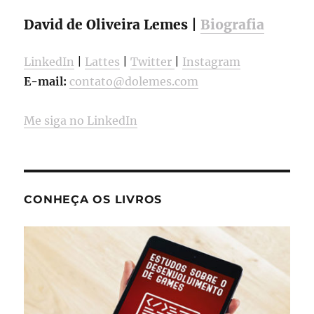
David de Oliveira Lemes |
Biografia
LinkedIn
|
Lattes
|
Twitter
|
Instagram
E-mail:
contato@dolemes.com
Me siga no LinkedIn
CONHEÇA OS LIVROS