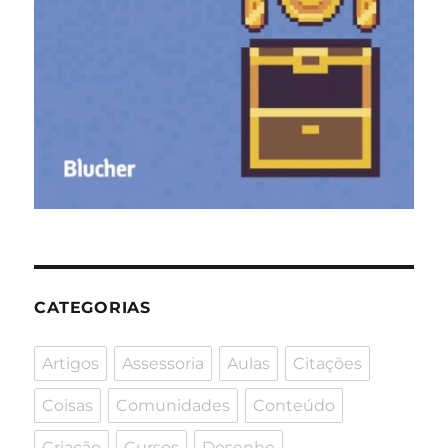
CATEGORIAS
Artigos
Assessoria
Aulas
Citações
Coisas
Comunidades
Conteúdo
Criação
Cursos
Desenho