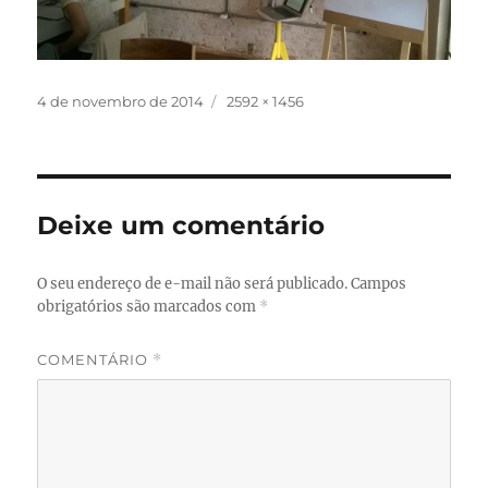
Publicado
Tamanho
4 de novembro de 2014
2592 × 1456
em
completo
Deixe um comentário
O seu endereço de e-mail não será publicado.
Campos
obrigatórios são marcados com
*
COMENTÁRIO
*