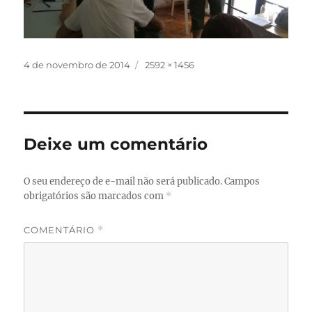
Publicado
Tamanho
4 de novembro de 2014
2592 × 1456
em
completo
Deixe um comentário
O seu endereço de e-mail não será publicado.
Campos
obrigatórios são marcados com
*
COMENTÁRIO
*