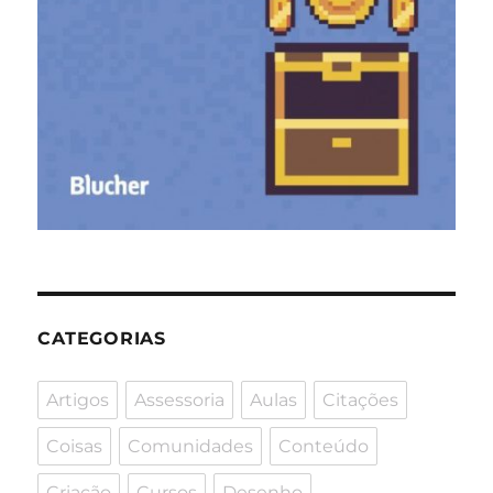
CATEGORIAS
Artigos
Assessoria
Aulas
Citações
Coisas
Comunidades
Conteúdo
Criação
Cursos
Desenho