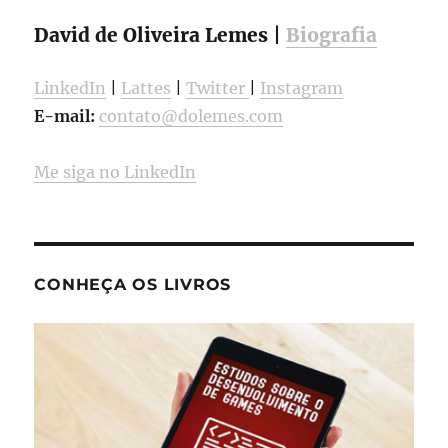
David de Oliveira Lemes |
Biografia
LinkedIn
|
Lattes
|
Twitter
|
Instagram
E-mail:
contato@dolemes.com
Me siga no LinkedIn
CONHEÇA OS LIVROS