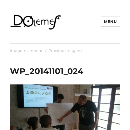
MENU
David de Oliveira Lemes
Imagem anterior
Próxima imagem
WP_20141101_024