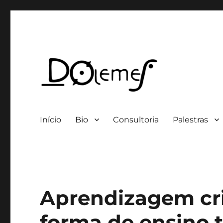
Professor / Consultor
David de Oliveira Lemes
Início
Bio
Consultoria
Palestras
Aprendizagem cri
forma de ensino t