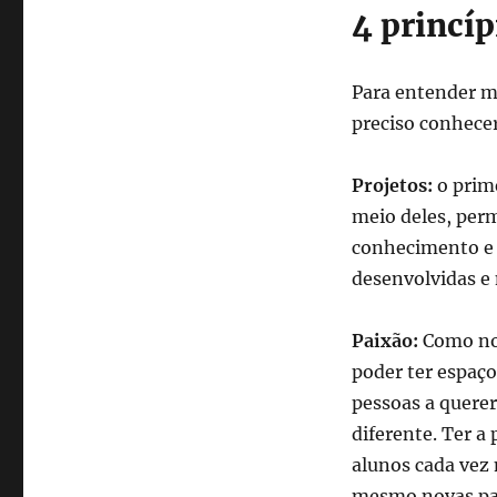
4 princí
Para entender m
preciso conhece
Projetos:
o prime
meio deles, perm
conhecimento e i
desenvolvidas e
Paixão:
Como nom
poder ter espaço
pessoas a querer
diferente. Ter a
alunos cada vez
mesmo novas pa