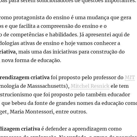
soas para serem solucionadores de questões importantes.
 como protagonista do ensino é uma mudança que gera
s e que facilita a compreensão do ensino e o
de competências e habilidades. Já apresentei aqui de
ologias ativas de ensino e hoje vamos conhecer a
iativa
, mais uma das iniciativas para construção do
nova forma de educação.
rendizagem criativa
foi proposto pelo professor do
MIT
ecnologia de Masssachusetts),
Mitchel Resnick
ele tem
strucionismo que foi proposto pelo também educador
, que bebeu da fonte de grandes nomes da educação com
aget, Maria Montessori, entre outros.
dizagem criativa
é defender a aprendizagem como