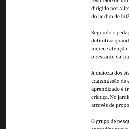
resultado de um 
dirigido por Mit
do jardim de in
Segundo o pedago
definitiva quan
merece atenção 
o restante da tr
A maioria dos s
transmissão de e
aprendizado é t
criança. No jard
através de propo
O grupo de pesq