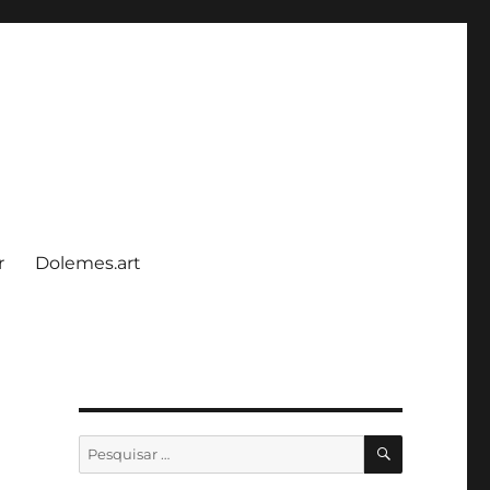
r
Dolemes.art
PESQUISA
Pesquisar
por: