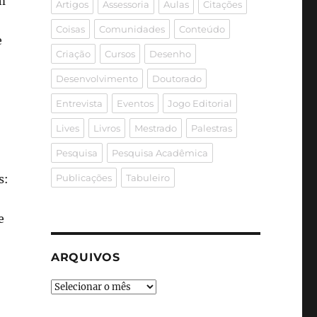
m
Artigos
Assessoria
Aulas
Citações
Coisas
Comunidades
Conteúdo
e
Criação
Cursos
Desenho
Desenvolvimento
Doutorado
Entrevista
Eventos
Jogo Editorial
Lives
Livros
Mestrado
Palestras
Pesquisa
Pesquisa Acadêmica
s:
Publicações
Tabuleiro
e
ARQUIVOS
Arquivos