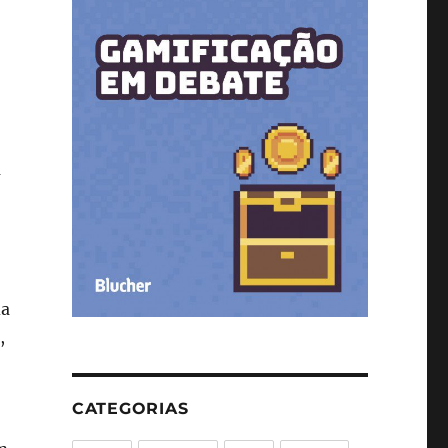
m
da
,
CATEGORIAS