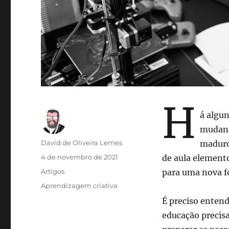
H
á algun
mudança
Autor
David de Oliveira Lemes
maduro
Publicado
4 de novembro de 2021
de aula elemento
em
Categorias
Artigos
para uma nova f
Tags
Aprendizagem criativa
É preciso entend
educação precisa