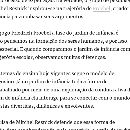
processo de exploração. Na verdade, o grupo de pesquisa
chel Resnick inspirou-se na trajetória de
Froebel
, criador
fância para embasar seus argumentos.
go Friedrich Froebel a fase do jardim de infância é
do pensamos na formação dos seres humanos, e por isso,
especial. E quando comparamos o jardim de infância co
ajetória escolar, observamos muitas diferenças.
istemas de ensino hoje vigentes segue o modelo de
nsino. Já no jardim de infância toda a forma de
rabalhado por meio de uma exploração da conduta ativa 
im de infância ela interage para se conectar com o mundo
stas divertidas, dinâmicas e envolventes.
uisa de Mitchel Resnick defende que essa forma de