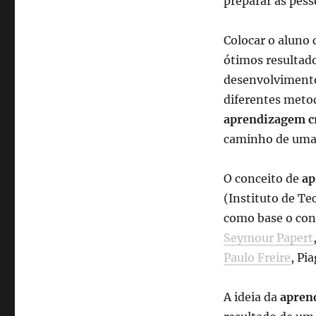
preparar as pes
Colocar o aluno
ótimos resultado
desenvolvimento 
diferentes metod
aprendizagem cr
caminho de uma 
O conceito de
ap
(Instituto de T
como base o con
Seymour Papert
Paulo Freire
, Pi
A ideia da
apren