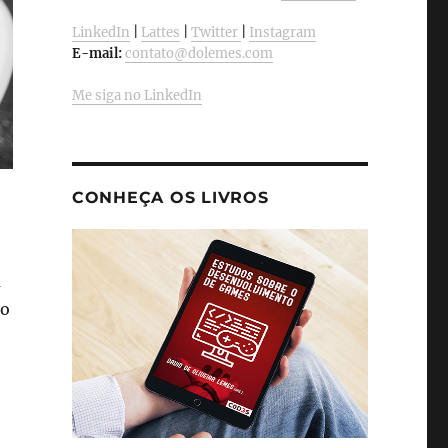
LinkedIn
|
Lattes
|
Twitter
|
Instagram
E-mail:
contato@dolemes.com
Me siga no LinkedIn
CONHEÇA OS LIVROS
a
io