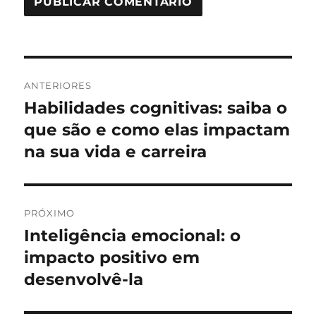
Navegação
ANTERIORES
de
Habilidades cognitivas: saiba o
Post
anterior:
que são e como elas impactam
Post
na sua vida e carreira
PRÓXIMO
Inteligência emocional: o
Próximo
post:
impacto positivo em
desenvolvê-la