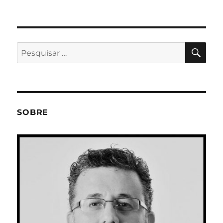
PES
Pesquisar
por:
SOBRE