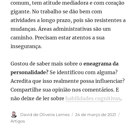
comum, tem atitude mediadora e com coração
gigante. No trabalho se dão bem com
atividades a longo prazo, pois são resistentes a
mudanças. Áreas administrativas são um
caminho. Precisam estar atentos a sua
insegurança.
Gostou de saber mais sobre o
eneagrama da
personalidade?
Se identificou com alguma?
Acredita que isso realmente possa influenciar?
Compartilhe sua opinião nos comentários. E
não deixe de ler sobre
habilidades cognitivas
.
Autor
Publicado
Categori
David de Oliveira Lemes
24 de março de 2021
em
Artigos