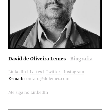
David de Oliveira Lemes |
Biografia
LinkedIn
|
Lattes
|
Twitter
|
Instagram
E-mail:
contato@dolemes.com
Me siga no LinkedIn