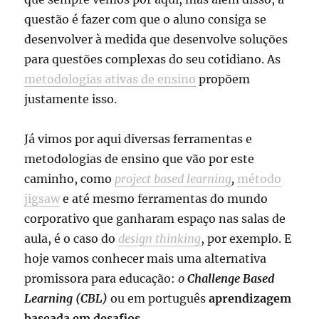
questão é fazer com que o aluno consiga se
desenvolver à medida que desenvolve soluções
para questões complexas do seu cotidiano. As
metodologias ativas de ensino
propõem
justamente isso.
Já vimos por aqui diversas ferramentas e
metodologias de ensino que vão por este
caminho, como
project based learning
,
método
jigsaw
e até mesmo ferramentas do mundo
corporativo que ganharam espaço nas salas de
aula, é o caso do
design thinking
, por exemplo. E
hoje vamos conhecer mais uma alternativa
promissora para educação:
o
Challenge Based
Learning (CBL)
ou em português
aprendizagem
baseada em desafios
.