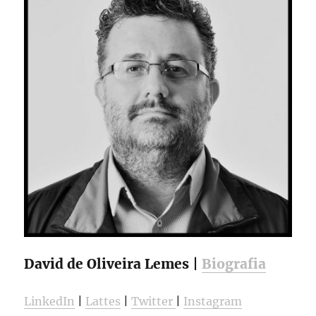
David de Oliveira Lemes |
Biografia
LinkedIn
|
Lattes
|
Twitter
|
Instagram