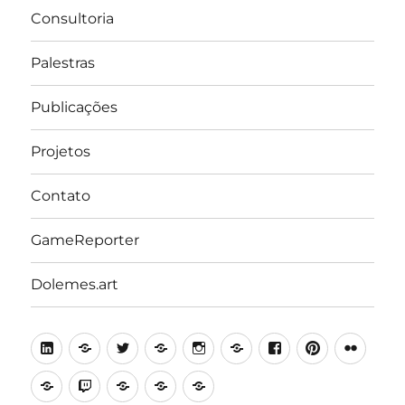
Consultoria
Palestras
Publicações
Projetos
Contato
GameReporter
Dolemes.art
LinkedIn
Lattes
Twitter
Medium
Instagram
Behance
Facebook
Pinterest
Flick
Academia.edu
Twitch
Minecraft
Steam
Itch.io