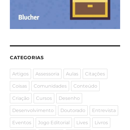
CATEGORIAS
Artigos
Assessoria
Aulas
Citações
Coisas
Comunidades
Conteúdo
Criação
Cursos
Desenho
Desenvolvimento
Doutorado
Entrevista
Eventos
Jogo Editorial
Lives
Livros