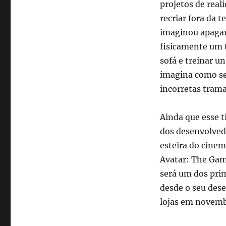
projetos de real
recriar fora da t
imaginou apagar 
fisicamente um t
sofá e treinar un
imagina como ser
incorretas tram
Ainda que esse t
dos desenvolved
esteira do cine
Avatar: The Game
será um dos pri
desde o seu des
lojas em novemb