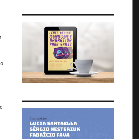
m
no
e