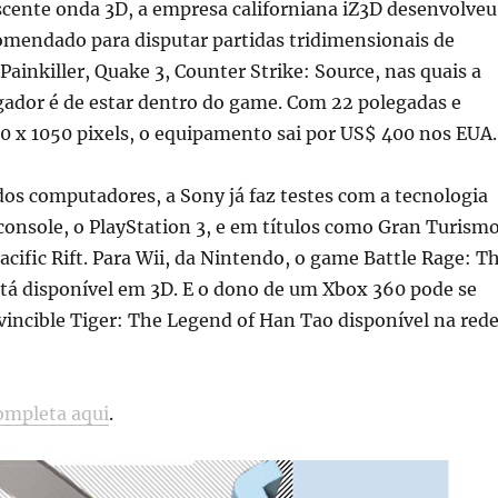
scente onda 3D, a empresa californiana iZ3D desenvolveu
mendado para disputar partidas tridimensionais de
ainkiller, Quake 3, Counter Strike: Source, nas quais a
gador é de estar dentro do game. Com 22 polegadas e
0 x 1050 pixels, o equipamento sai por US$ 400 nos EUA.
os computadores, a Sony já faz testes com a tecnologia
console, o PlayStation 3, e em títulos como Gran Turism
cific Rift. Para Wii, da Nintendo, o game Battle Rage: T
stá disponível em 3D. E o dono de um Xbox 360 pode se
incible Tiger: The Legend of Han Tao disponível na red
ompleta aqui
.