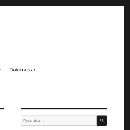
r
Dolemes.art
PESQUISA
Pesquisar
por: