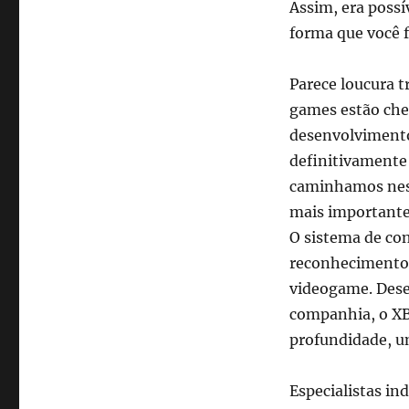
Assim, era possí
forma que você 
Parece loucura t
games estão che
desenvolvimento
definitivamente 
caminhamos ness
mais importante 
O sistema de con
reconhecimento 
videogame. Dese
companhia, o XB
profundidade, u
Especialistas in