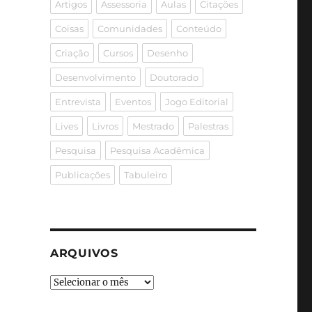
Artigos
Assessoria
Aulas
Citações
Coisas
Comunidades
Conteúdo
Criação
Cursos
Desenho
Desenvolvimento
Doutorado
Entrevista
Eventos
Jogo Editorial
Lives
Livros
Mestrado
Palestras
Pesquisa
Pesquisa Acadêmica
Publicações
Tabuleiro
ARQUIVOS
Arquivos