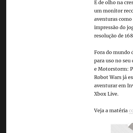
E de olho na cre
um monitor reco
aventuras como P
impressão do jo
resolução de 168
Fora do mundo d
para uso no seu 
e Motorstorm: Pa
Robot Wars já e
aventurar em Inv
Xbox Live.
Veja a matéria
c