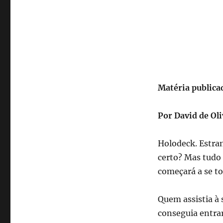
Matéria publicad
Por David de Ol
Holodeck. Estran
certo? Mas tudo 
começará a se t
Quem assistia à 
conseguia entrar