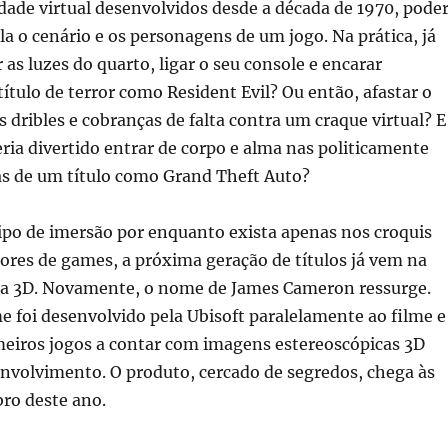
idade virtual desenvolvidos desde a década de 1970, pode
ela o cenário e os personagens de um jogo. Na prática, já
as luzes do quarto, ligar o seu console e encarar
ítulo de terror como Resident Evil? Ou então, afastar o
s dribles e cobranças de falta contra um craque virtual? E
ia divertido entrar de corpo e alma nas politicamente
as de um título como Grand Theft Auto?
ipo de imersão por enquanto exista apenas nos croquis
ores de games, a próxima geração de títulos já vem na
ma 3D. Novamente, o nome de James Cameron ressurge.
 foi desenvolvido pela Ubisoft paralelamente ao filme e
meiros jogos a contar com imagens estereoscópicas 3D
envolvimento. O produto, cercado de segredos, chega às
ro deste ano.