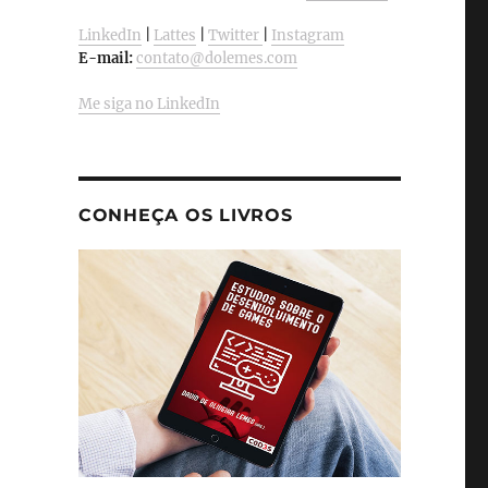
LinkedIn
|
Lattes
|
Twitter
|
Instagram
E-mail:
contato@dolemes.com
Me siga no LinkedIn
CONHEÇA OS LIVROS