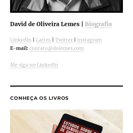
David de Oliveira Lemes |
Biografia
LinkedIn
|
Lattes
|
Twitter
|
Instagram
E-mail:
contato@dolemes.com
Me siga no LinkedIn
CONHEÇA OS LIVROS