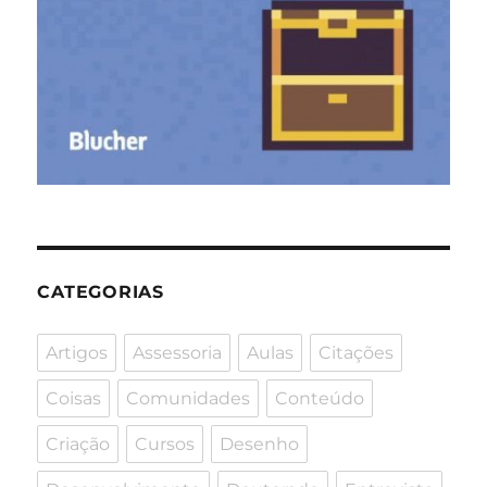
CATEGORIAS
Artigos
Assessoria
Aulas
Citações
Coisas
Comunidades
Conteúdo
Criação
Cursos
Desenho