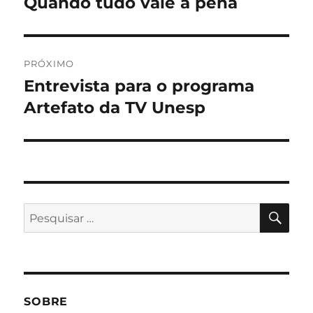
Quando tudo vale a pena
Post
anterior:
Post
PRÓXIMO
Entrevista para o programa
Próximo
post:
Artefato da TV Unesp
PES
Pesquisar
por:
SOBRE