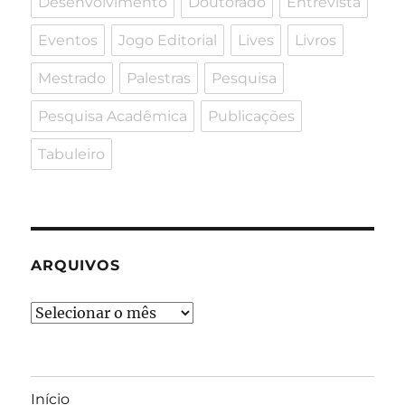
Desenvolvimento
Doutorado
Entrevista
Eventos
Jogo Editorial
Lives
Livros
Mestrado
Palestras
Pesquisa
Pesquisa Acadêmica
Publicações
Tabuleiro
ARQUIVOS
Arquivos
Início