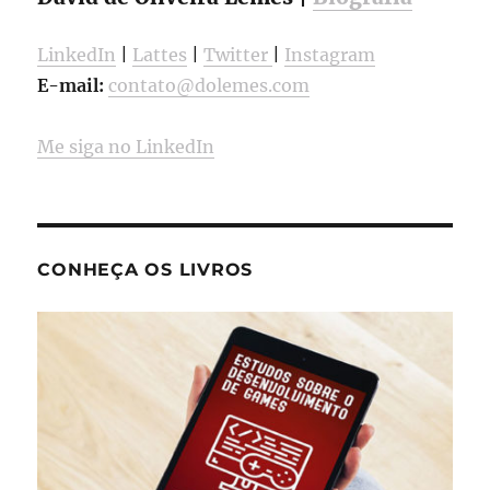
LinkedIn
|
Lattes
|
Twitter
|
Instagram
E-mail:
contato@dolemes.com
Me siga no LinkedIn
CONHEÇA OS LIVROS