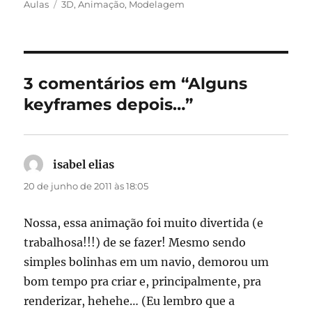
em
Tags
Aulas
3D
,
Animação
,
Modelagem
3 comentários em “Alguns
keyframes depois…”
isabel elias
disse:
20 de junho de 2011 às 18:05
Nossa, essa animação foi muito divertida (e
trabalhosa!!!) de se fazer! Mesmo sendo
simples bolinhas em um navio, demorou um
bom tempo pra criar e, principalmente, pra
renderizar, hehehe… (Eu lembro que a