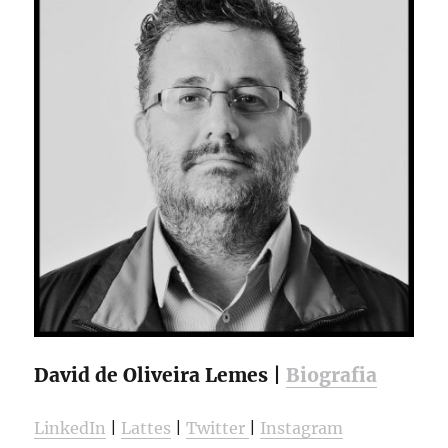
David de Oliveira Lemes |
Biografia
LinkedIn
|
Lattes
|
Twitter
|
Instagram