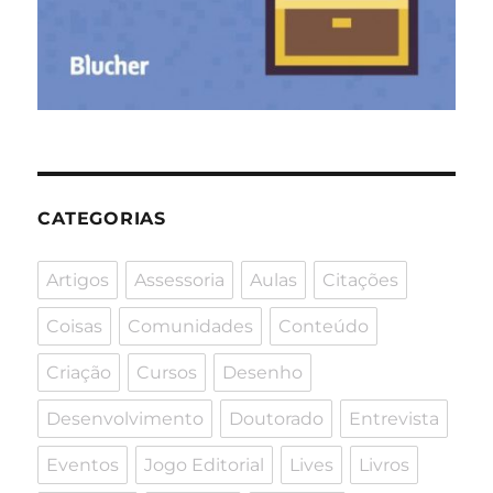
CATEGORIAS
Artigos
Assessoria
Aulas
Citações
Coisas
Comunidades
Conteúdo
Criação
Cursos
Desenho
Desenvolvimento
Doutorado
Entrevista
Eventos
Jogo Editorial
Lives
Livros