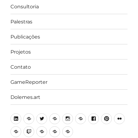
Consultoria
Palestras
Publicações
Projetos
Contato
GameReporter
Dolemes.art
LinkedIn
Lattes
Twitter
Medium
Instagram
Behance
Facebook
Pinterest
Flick
Academia.edu
Twitch
Minecraft
Steam
Itch.io