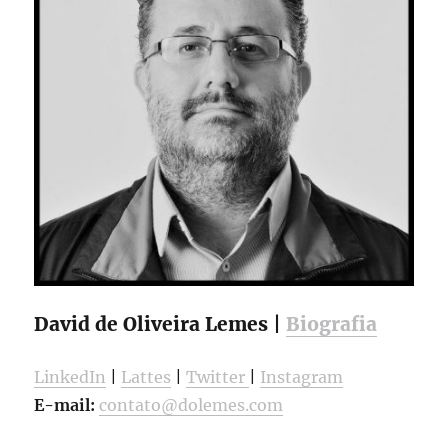
David de Oliveira Lemes |
Biografia
LinkedIn
|
Lattes
|
Twitter
|
Instagram
E-mail:
contato@dolemes.com