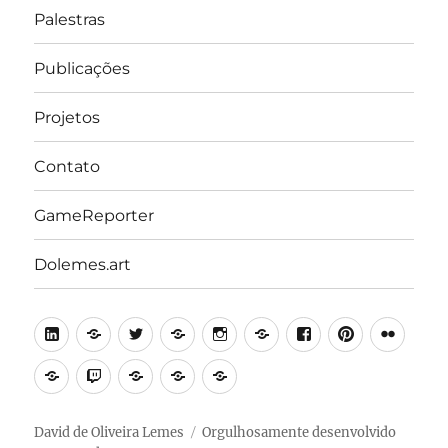
Palestras
Publicações
Projetos
Contato
GameReporter
Dolemes.art
LinkedIn
Lattes
Twitter
Medium
Instagram
Behance
Facebook
Pinterest
Flick
Academia.edu
Twitch
Minecraft
Steam
Itch.io
Education
Edition
David de Oliveira Lemes
Orgulhosamente desenvolvido