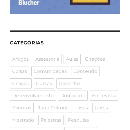
CATEGORIAS
Artigos
Assessoria
Aulas
Citações
Coisas
Comunidades
Conteúdo
Criação
Cursos
Desenho
Desenvolvimento
Doutorado
Entrevista
Eventos
Jogo Editorial
Lives
Livros
Mestrado
Palestras
Pesquisa