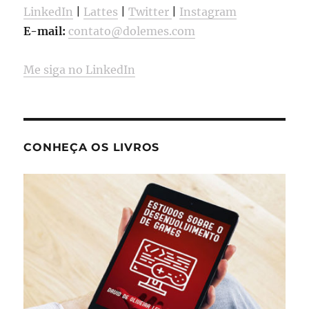
LinkedIn
|
Lattes
|
Twitter
|
Instagram
E-mail:
contato@dolemes.com
Me siga no LinkedIn
CONHEÇA OS LIVROS