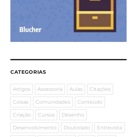
CATEGORIAS
Artigos
Assessoria
Aulas
Citações
Coisas
Comunidades
Conteúdo
Criação
Cursos
Desenho
Desenvolvimento
Doutorado
Entrevista