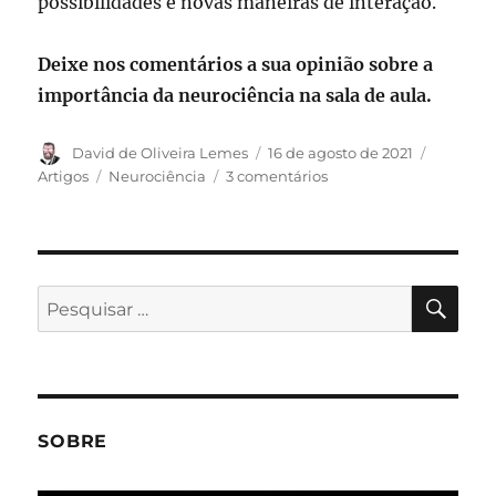
possibilidades e novas maneiras de interação.
Deixe nos comentários a sua opinião sobre a
importância da neurociência na sala de aula.
Autor
Publicado
Categori
David de Oliveira Lemes
16 de agosto de 2021
em
Tags
em
Artigos
Neurociência
3 comentários
Neurociência
na
sala
de
aula
PES
Pesquisar
por:
SOBRE