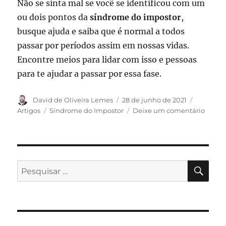
Não se sinta mal se você se identificou com um
ou dois pontos da
síndrome do impostor
,
busque ajuda e saiba que é normal a todos
passar por períodos assim em nossas vidas.
Encontre meios para lidar com isso e pessoas
para te ajudar a passar por essa fase.
Autor
Publicado
Categori
David de Oliveira Lemes
28 de junho de 2021
em
Tags
em
Artigos
Síndrome do Impostor
Deixe um comentário
Síndr
do
impos
PES
Pesquisar
por: