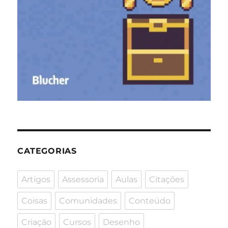
CATEGORIAS
Artigos
Assessoria
Aulas
Citações
Coisas
Comunidades
Conteúdo
Criação
Cursos
Desenho