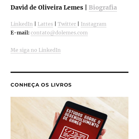
David de Oliveira Lemes |
Biografia
LinkedIn
|
Lattes
|
Twitter
|
Instagram
E-mail:
contato@dolemes.com
Me siga no LinkedIn
CONHEÇA OS LIVROS