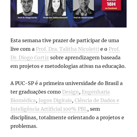
Esta semana tive prazer de participar de uma
live com a
Prof. Dra. Talitha Nicoletti
e o
Prof.
Dr. Diogo Cortiz
sobre aprendizagem baseada
em projetos e metodologias ativas na educação.
A PUC-SP é a primeira universidade do Brasil a
ter graduações como
Design
,
Engenharia
Biomédica
,
Jogos Digitais
,
Ciência de Dados e
Inteligência Artificial
100% PBL
, sem
disciplinas, totalmente orientando a projetos e
problemas.