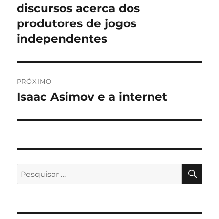
discursos acerca dos
produtores de jogos
independentes
PRÓXIMO
Isaac Asimov e a internet
Próximo
post:
PES
Pesquisar
por: