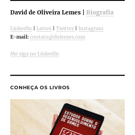
David de Oliveira Lemes |
Biografia
LinkedIn
|
Lattes
|
Twitter
|
Instagram
E-mail:
contato@dolemes.com
Me siga no LinkedIn
CONHEÇA OS LIVROS