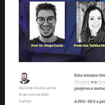
Esta semana tive
Nicoletti
e o
Prof
Autor
David de Oliveira Lemes
projetos e metod
Publicado
30 de maio de 2020
em
Categorias
Eventos
A PUC-SP é a pri