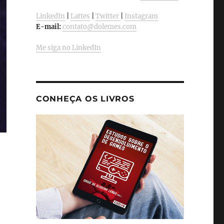
LinkedIn
|
Lattes
|
Twitter
|
Instagram
E-mail:
contato@dolemes.com
Me siga no LinkedIn
CONHEÇA OS LIVROS