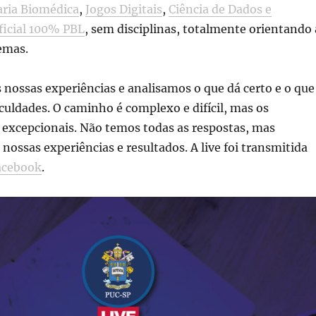
ria Biomédica
,
Jogos Digitais
,
Ciência de Dados e
ficial
100% PBL
, sem disciplinas, totalmente orientando 
emas.
nossas experiências e analisamos o que dá certo e o que
culdades. O caminho é complexo e difícil, mas os
 excepcionais. Não temos todas as respostas, mas
ossas experiências e resultados. A live foi transmitida
acebook
.