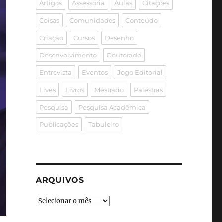
Artigos
Assessoria
Aulas
Citações
Coisas
Comunidades
Conteúdo
Criação
Cursos
Desenho
Desenvolvimento
Doutorado
Entrevista
Eventos
Jogo Editorial
Lives
Livros
Mestrado
Palestras
Pesquisa
Pesquisa Acadêmica
Publicações
Tabuleiro
ARQUIVOS
Arquivos