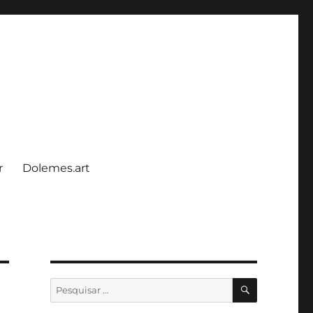
r
Dolemes.art
PESQUISA
Pesquisar
por: