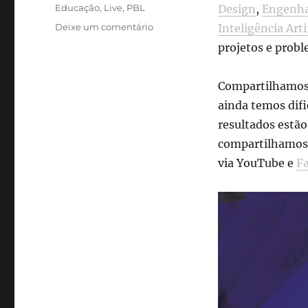
Tags
Educação
,
Live
,
PBL
Design
,
Engenha
em
Deixe um comentário
Inteligência Arti
Aprendizagem
projetos e probl
baseada
em
projetos
Compartilhamos 
em
ainda temos difi
problemas
resultados estão
(PBL).
Experiências
compartilhamos n
da
via YouTube e
F
PUC-
SP