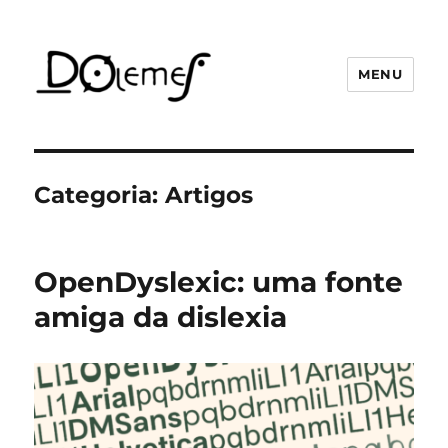
MENU
David de Oliveira Lemes
Categoria:
Artigos
OpenDyslexic: uma fonte
amiga da dislexia