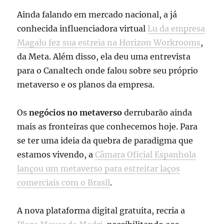
Ainda falando em mercado nacional, a já
conhecida influenciadora virtual
Lu da empresa
Magalu fez sua estreia na Horizon Workrooms
,
da Meta. Além disso, ela deu uma entrevista
para o Canaltech onde falou sobre seu próprio
metaverso e os planos da empresa.
Os
negócios no metaverso
derrubarão ainda
mais as fronteiras que conhecemos hoje. Para
se ter uma ideia da quebra de paradigma que
estamos vivendo, a
Câmara Oficial Espanhola
lançou um metaverso para estreitar laços
comerciais com o Brasil
.
A nova plataforma digital gratuita, recria a