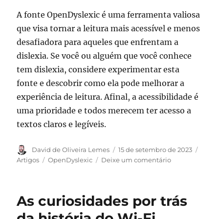
A fonte OpenDyslexic é uma ferramenta valiosa
que visa tornar a leitura mais acessível e menos
desafiadora para aqueles que enfrentam a
dislexia. Se você ou alguém que você conhece
tem dislexia, considere experimentar esta
fonte e descobrir como ela pode melhorar a
experiência de leitura. Afinal, a acessibilidade é
uma prioridade e todos merecem ter acesso a
textos claros e legíveis.
Autor
Publicado
Categ
David de Oliveira Lemes
15 de setembro de 2023
em
Tags
em
Artigos
OpenDyslexic
Deixe um comentário
OpenDyslexic:
uma
fonte
As curiosidades por trás
amiga
da
da história do Wi-Fi