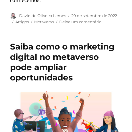
conhecemos.
Autor
Publicado
David de Oliveira Lemes
20 de setembro de 2022
em
Categorias
Tags
em
Artigos
Metaverso
Deixe um comentário
Metaverso
nos
negócios
:
Saiba como o
marketing
entenda
o
digital no metaverso
impacto
pode ampliar
desta
mudança
oportunidades