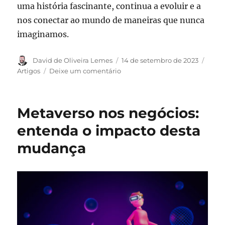
uma história fascinante, continua a evoluir e a
nos conectar ao mundo de maneiras que nunca
imaginamos.
Autor
Publicado
Categ
David de Oliveira Lemes
14 de setembro de 2023
em
em
Artigos
Deixe um comentário
As
curiosidades
por
Metaverso nos negócios
:
trás
da
entenda o impacto desta
história
mudança
do
Wi-
Fi