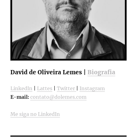
David de Oliveira Lemes |
Biografia
LinkedIn
|
Lattes
|
Twitter
|
Instagram
E-mail:
contato@dolemes.com
Me siga no LinkedIn