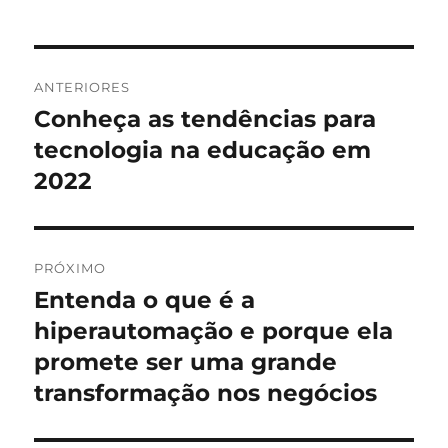
Navegação
ANTERIORES
de
Conheça as tendências para
Post
anterior:
tecnologia na educação em
Post
2022
PRÓXIMO
Entenda o que é a
Próximo
post:
hiperautomação e porque ela
promete ser uma grande
transformação nos negócios