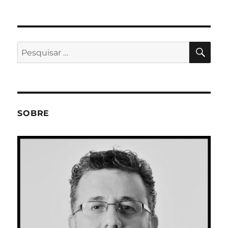
PES
Pesquisar
por:
SOBRE