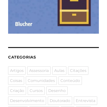
CATEGORIAS
Artigos
Assessoria
Aulas
Citações
Coisas
Comunidades
Conteúdo
Criação
Cursos
Desenho
Desenvolvimento
Doutorado
Entrevista