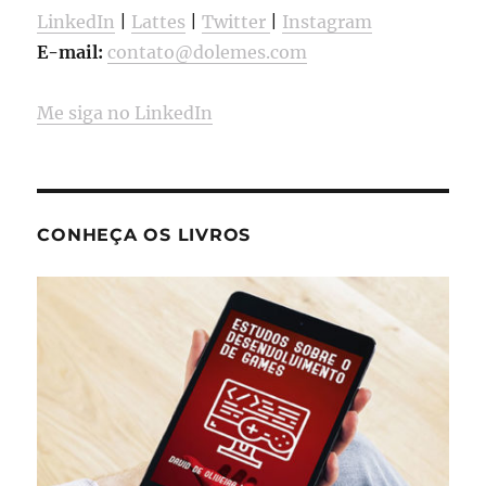
LinkedIn
|
Lattes
|
Twitter
|
Instagram
E-mail:
contato@dolemes.com
Me siga no LinkedIn
CONHEÇA OS LIVROS