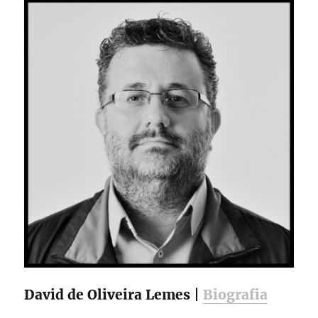
para
sua
carreir
David de Oliveira Lemes |
Biografia