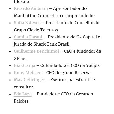
filósofo
Ricardo Amorim
– Apresentador do
Manhattan Connection e empreendedor
Sofia Esteves
– Presidente do Conselho do
Grupo Cia de Talentos
Camila Farani
– Presidente da G2 Capital e
jurada do Shark Tank Brasil
Guilherme Benchimol
– CEO e fundador da
XP Inc.
Bia Granja
– Cofundadora e CCO na Youpix
Rony Meisler
– CEO do grupo Reserva
Max Gehringer
– Escritor, palestrante e
consultor
Edu Lyra
– Fundador e CEO da Gerando
Falcões