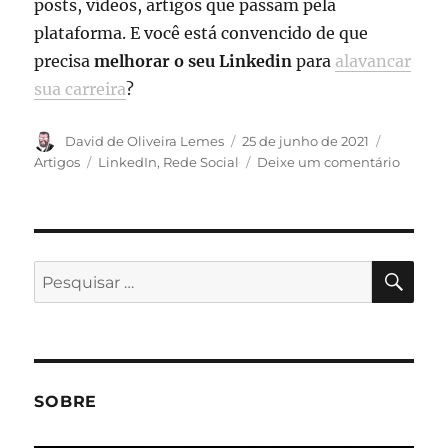
posts, vídeos, artigos que passam pela
plataforma. E você está convencido de que
precisa
melhorar o seu Linkedin
para
alavancar
sua carreira
?
Autor
Publicado
Categori
David de Oliveira Lemes
25 de junho de 2021
em
Tags
em
Artigos
LinkedIn
,
Rede Social
Deixe um comentário
Dicas
para
melhor
o
seu
PES
Pesquisar
Linked
por:
e
aprovei
melhor
o
potenci
SOBRE
da
rede