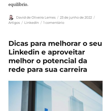
equilíbrio.
Autor
Publicado
Categori
David de Oliveira Lemes
23 de junho de 2022
em
Tags
em
Artigos
LinkedIn
1 comentário
Falta
de
mão
Dicas para melhorar o seu
de
obra
Linkedin e aproveitar
qualificada
melhor o potencial da
na
área
rede para sua carreira
de
tecnologia:
saiba
como
este
problema
pode
ser
uma