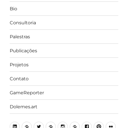
Bio
Consultoria
Palestras
Publicações
Projetos
Contato
GameReporter
Dolemes.art
LinkedIn
Lattes
Twitter
Medium
Instagram
Behance
Facebook
Pinterest
Flick