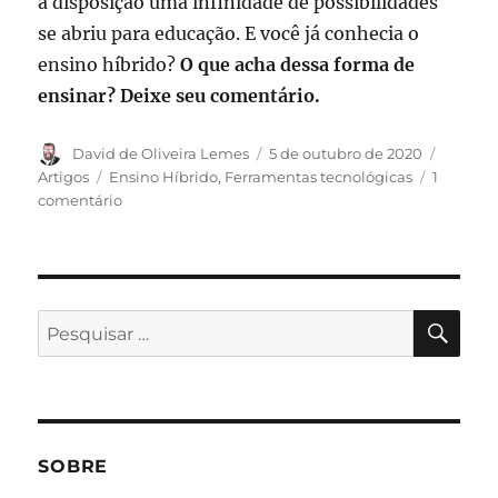
a disposição uma infinidade de possibilidades
se abriu para educação. E você já conhecia o
ensino híbrido?
O que acha dessa forma de
ensinar? Deixe seu comentário.
Autor
Publicado
Categor
David de Oliveira Lemes
5 de outubro de 2020
em
Tags
Artigos
Ensino Híbrido
,
Ferramentas tecnológicas
1
em
comentário
O
futuro
da
educação
é
PES
Pesquisar
o
por:
ensino
híbrido?
SOBRE