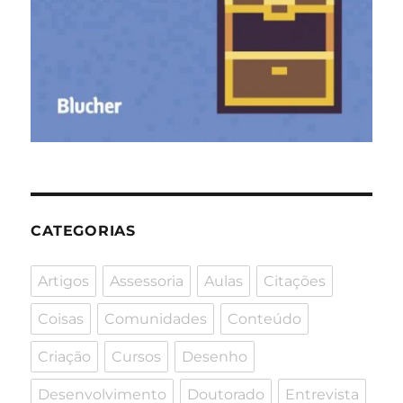
CATEGORIAS
Artigos
Assessoria
Aulas
Citações
Coisas
Comunidades
Conteúdo
Criação
Cursos
Desenho
Desenvolvimento
Doutorado
Entrevista