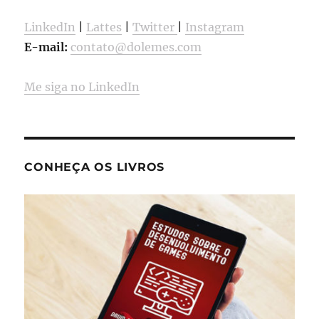
LinkedIn
|
Lattes
|
Twitter
|
Instagram
E-mail:
contato@dolemes.com
Me siga no LinkedIn
CONHEÇA OS LIVROS