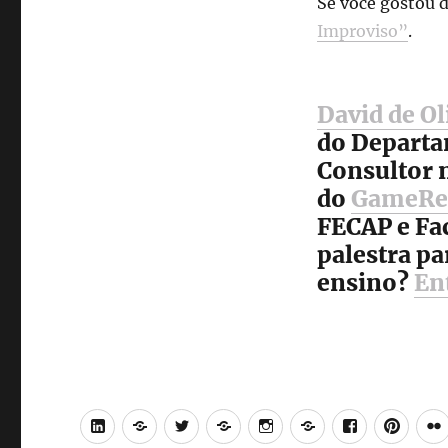
Se você gostou d
Improviso”
.
David de O
do Departa
Consultor n
do
GameRe
FECAP e Fa
palestra pa
ensino?
En
LinkedIn
Lattes
Twitter
Medium
Instagram
Behance
Facebook
Pinte