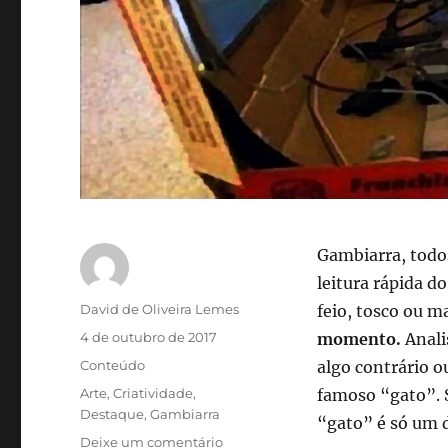
Gambiarra, todos
leitura rápida d
Autor
David de Oliveira Lemes
feio, tosco ou m
Publicado
4 de outubro de 2017
momento.
Anali
em
Categorias
Conteúdo
algo contrário o
Tags
Arte
,
Criatividade
,
famoso “gato”. S
Destaque
,
Gambiarra
“gato” é só um 
em
Deixe um comentário