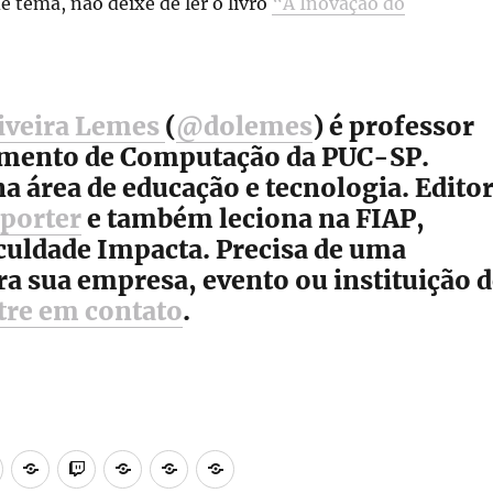
e tema, não deixe de ler o livro
“A Inovação do
liveira Lemes
(
@dolemes
) é professor
mento de Computação da PUC-SP.
a área de educação e tecnologia. Edito
porter
e também leciona na FIAP,
culdade Impacta. Precisa de uma
ra sua empresa, evento ou instituição 
tre em contato
.
rest
Flickr
Academia.edu
Twitch
Minecraft
Steam
Itch.io