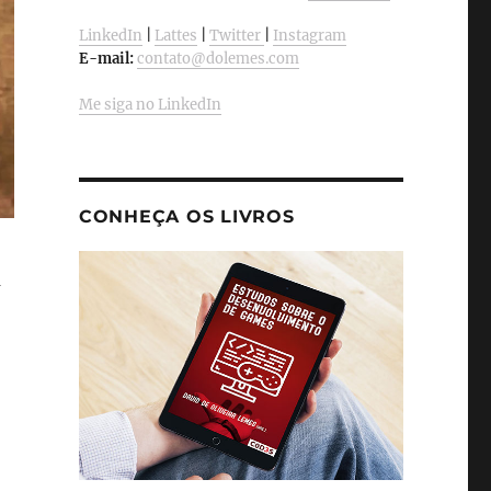
LinkedIn
|
Lattes
|
Twitter
|
Instagram
E-mail:
contato@dolemes.com
Me siga no LinkedIn
CONHEÇA OS LIVROS
a