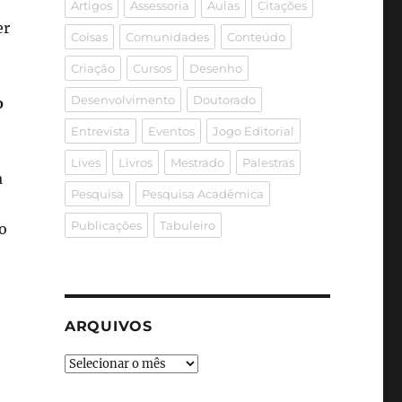
Artigos
Assessoria
Aulas
Citações
er
Coisas
Comunidades
Conteúdo
Criação
Cursos
Desenho
Desenvolvimento
Doutorado
o
Entrevista
Eventos
Jogo Editorial
Lives
Livros
Mestrado
Palestras
a
Pesquisa
Pesquisa Acadêmica
Publicações
Tabuleiro
ão
ARQUIVOS
Arquivos