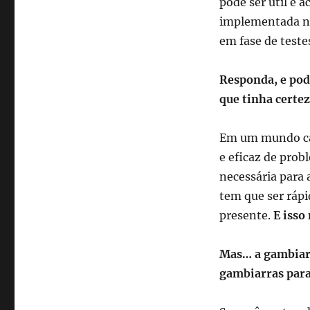
pode ser útil e 
implementada no
em fase de testes
Responda, e pod
que tinha certe
Em um mundo cad
e eficaz de prob
necessária para 
tem que ser rápi
presente.
E isso
Mas… a gambiarr
gambiarras para