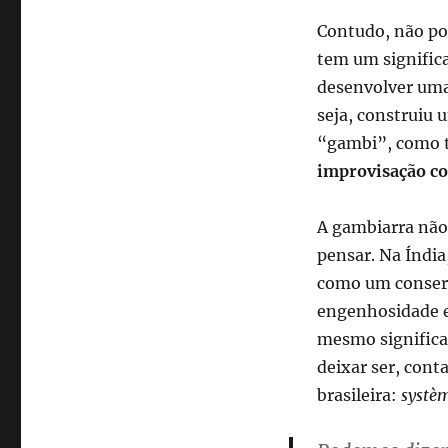
A
Contudo, não po
importância
da
tem um significa
gambiarra
desenvolver uma 
(bem
seja, construiu 
feita)
“gambi”, como
improvisação co
A gambiarra não
pensar. Na Índia
como um consert
engenhosidade e
mesmo signific
deixar ser, con
brasileira:
systèm