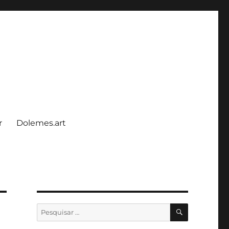
r
Dolemes.art
PESQUISA
Pesquisar
por: