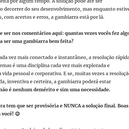
aceita por algum tempo. A solução pode até ser
 decorrer do seu desenvolvimento, mas enquanto estiv
, com acertos e erros, a gambiarra está por lá.
e ser nos comentários aqui: quantas vezes vocês fez alg
za ser uma gambiarra bem feita?
a vez mais conectado e instantâneo, a resolução rápid
lemas é uma disciplina cada vez mais explorada e
a vida pessoal e corporativa. E se, muitas vezes a resoluç
da, inventiva e certeira, a gambiarra poderá estar
 não é nenhum demérito e sim uma necessidade.
a tem que ser provisória e NUNCA a solução final. Boas
 você! 😉