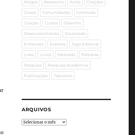
Artigos
Assessoria
Aulas
Citações
Coisas
Comunidades
Conteúdo
Criação
Cursos
Desenho
Desenvolvimento
Doutorado
Entrevista
Eventos
Jogo Editorial
Lives
Livros
Mestrado
Palestras
Pesquisa
Pesquisa Acadêmica
Publicações
Tabuleiro
ar
ARQUIVOS
Arquivos
so