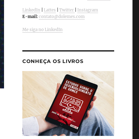
LinkedIn
|
Lattes
|
Twitter
|
Instagram
E-mail:
contato@dolemes.com
Me siga no LinkedIn
CONHEÇA OS LIVROS