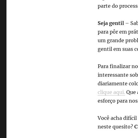
parte do process
Seja gentil
– Sab
para pôr em prát
um grande proble
gentil em suas c
Para finalizar n
interessante so
diariamente colo
clique aqui.
Que a
esforço para no
Você acha difícil
neste quesito?
C