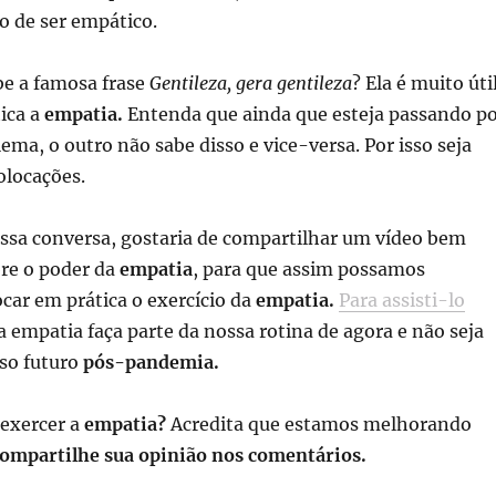
o de ser empático.
e a famosa frase
Gentileza, gera gentileza
? Ela é muito úti
ica a
empatia.
Entenda que ainda que esteja passando p
ma, o outro não sabe disso e vice-versa. Por isso seja
olocações.
ossa conversa, gostaria de compartilhar um vídeo bem
bre o poder da
empatia
, para que assim possamos
car em prática o exercício da
empatia.
Para assisti-lo
 empatia faça parte da nossa rotina de agora e não seja
sso futuro
pós-pandemia.
 exercer a
empatia?
Acredita que estamos melhorando
ompartilhe sua opinião nos comentários.