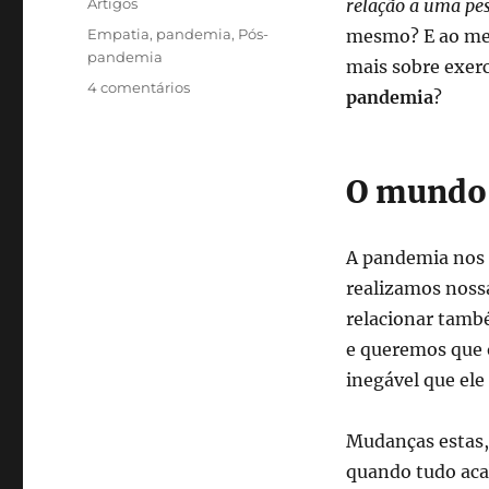
Categorias
Artigos
relação a uma pe
Tags
Empatia
,
pandemia
,
Pós-
mesmo? E ao mes
pandemia
mais sobre exer
em
4 comentários
pandemia
?
Empatia:
a
chave
para
O mundo 
o
mundo
pós-
A pandemia nos 
pandemia
realizamos nos
relacionar tamb
e queremos que o
inegável que el
Mudanças estas,
quando tudo aca