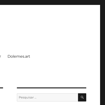
r
Dolemes.art
PESQUISA
Pesquisar
por: