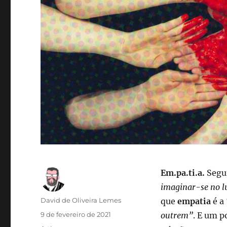
Em.pa.ti.a.
Segun
imaginar-se no l
Autor
David de Oliveira Lemes
que
empatia
é a
Publicado
9 de fevereiro de 2021
outrem”
. E um 
em