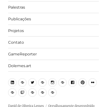
Palestras
Publicações
Projetos
Contato
GameReporter
Dolemes.art
LinkedIn
Lattes
Twitter
Medium
Instagram
Behance
Facebook
Pinterest
Flick
Academia.edu
Twitch
Minecraft
Steam
Itch.io
Education
Edition
David de Oliveira Lemes
Orgulhosamente desenvolvido