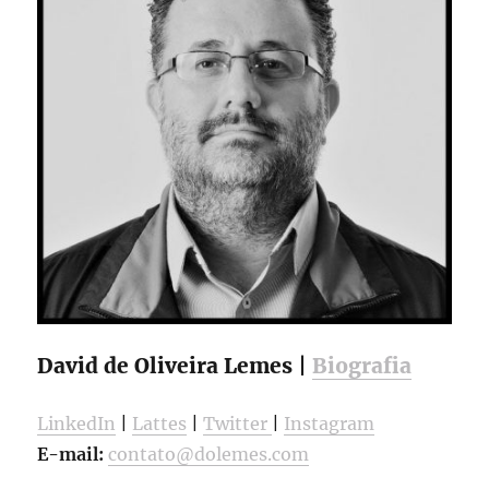
David de Oliveira Lemes |
Biografia
LinkedIn
|
Lattes
|
Twitter
|
Instagram
E-mail:
contato@dolemes.com