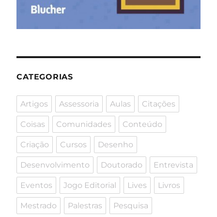
CATEGORIAS
Artigos
Assessoria
Aulas
Citações
Coisas
Comunidades
Conteúdo
Criação
Cursos
Desenho
Desenvolvimento
Doutorado
Entrevista
Eventos
Jogo Editorial
Lives
Livros
Mestrado
Palestras
Pesquisa