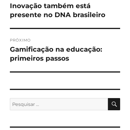
de
Inovação também está
Post
anterior:
presente no DNA brasileiro
Post
PRÓXIMO
Gamificação na educação:
Próximo
post:
primeiros passos
PES
Pesquisar
por: