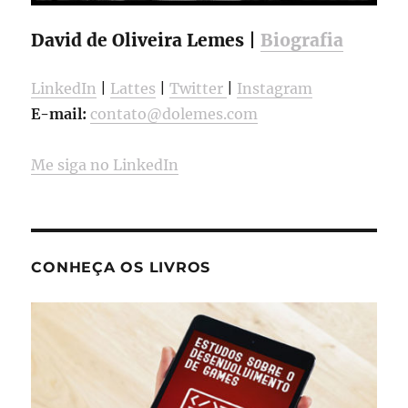
David de Oliveira Lemes |
Biografia
LinkedIn
|
Lattes
|
Twitter
|
Instagram
E-mail:
contato@dolemes.com
Me siga no LinkedIn
CONHEÇA OS LIVROS