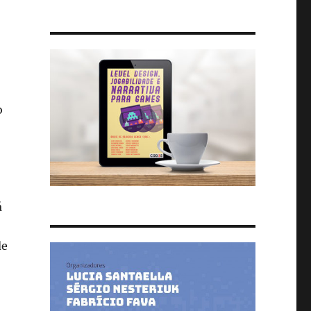
o
á
de