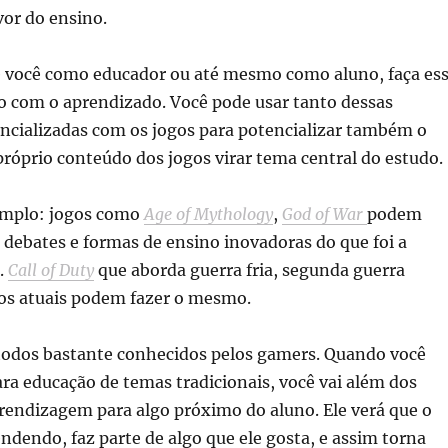
vor do ensino.
e você como educador ou até mesmo como aluno, faça es
o com o aprendizado. Você pode usar tanto dessas
encializadas com os jogos para potencializar também o
róprio conteúdo dos jogos virar tema central do estudo.
mplo: jogos como
Age of Mythology
,
God of War
podem
r debates e formas de ensino inovadoras do que foi a
a.
Call of Duty
que aborda guerra fria, segunda guerra
tos atuais podem fazer o mesmo.
 todos bastante conhecidos pelos gamers. Quando você
ra educação de temas tradicionais, você vai além dos
aprendizagem para algo próximo do aluno. Ele verá que o
endendo, faz parte de algo que ele gosta, e assim torna