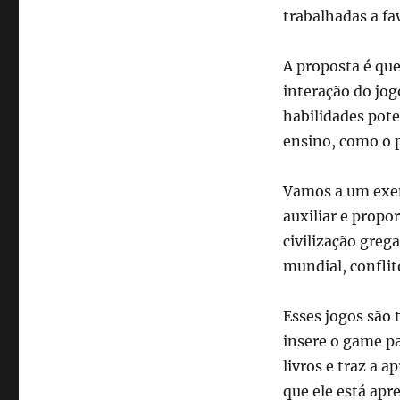
trabalhadas a fa
A proposta é qu
interação do jog
habilidades pot
ensino, como o p
Vamos a um exe
auxiliar e propo
civilização greg
mundial, confli
Esses jogos são
insere o game pa
livros e traz a 
que ele está apr