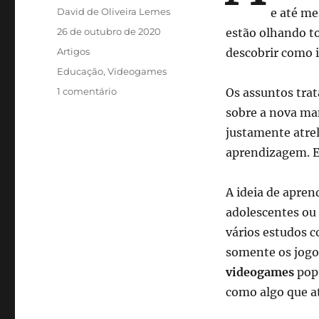
Autor
David de Oliveira Lemes
e até me
Publicado
26 de outubro de 2020
estão olhando to
em
Categorias
Artigos
descobrir como i
Tags
Educação
,
Videogames
em
1 comentário
Os assuntos tra
É
sobre a nova ma
possível
justamente atrel
aprender
jogando
aprendizagem. E
videogame?
A ideia de apren
adolescentes ou 
vários estudos 
somente os jogo
videogames
popu
como algo que a