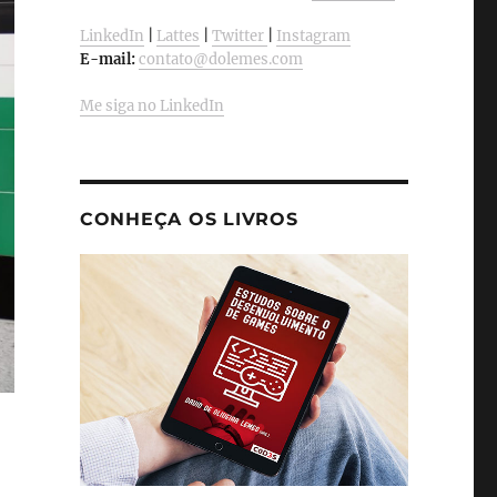
LinkedIn
|
Lattes
|
Twitter
|
Instagram
E-mail:
contato@dolemes.com
Me siga no LinkedIn
CONHEÇA OS LIVROS