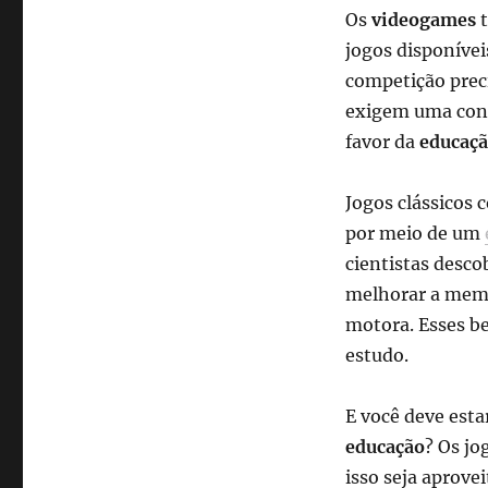
Os
videogames
t
jogos disponíve
competição prec
exigem uma conc
favor da
educaç
Jogos clássicos
por meio de um
cientistas desc
melhorar a memór
motora. Esses b
estudo.
E você deve esta
educação
? Os jo
isso seja aprove