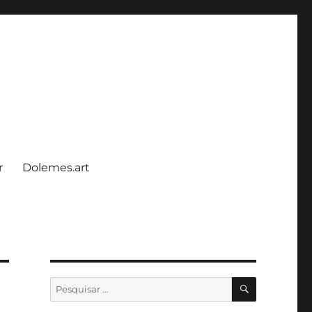
r
Dolemes.art
PESQUISA
Pesquisar
por: