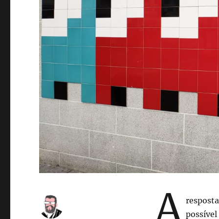
A
resposta
possíve