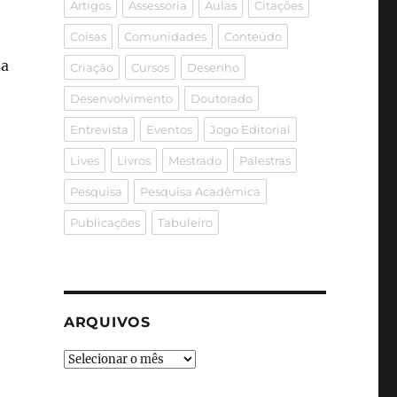
Artigos
Assessoria
Aulas
Citações
Coisas
Comunidades
Conteúdo
sa
Criação
Cursos
Desenho
Desenvolvimento
Doutorado
Entrevista
Eventos
Jogo Editorial
Lives
Livros
Mestrado
Palestras
Pesquisa
Pesquisa Acadêmica
Publicações
Tabuleiro
ARQUIVOS
Arquivos