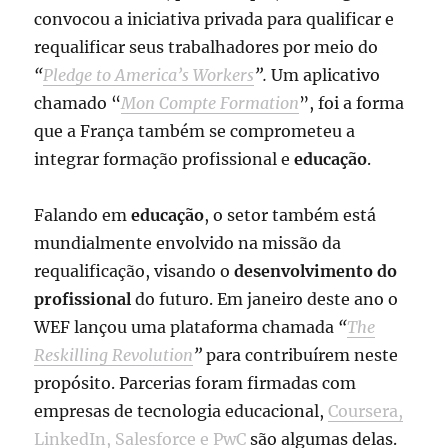
convocou a iniciativa privada para qualificar e
requalificar seus trabalhadores por meio do
“
Pledge to America’s Workers
”.
Um aplicativo
chamado “
Mon Compte Formation
”, foi a forma
que a França também se comprometeu a
integrar formação profissional e
educação
.
Falando em
educação
, o setor também está
mundialmente envolvido na missão da
requalificação, visando o
desenvolvimento do
profissional
do futuro. Em janeiro deste ano o
WEF lançou uma plataforma chamada
“
The
Reskilling Revolution
”
para contribuírem neste
propósito. Parcerias foram firmadas com
empresas de tecnologia educacional,
Coursera,
LinkedIn, Salesforce e PwC
são algumas delas.