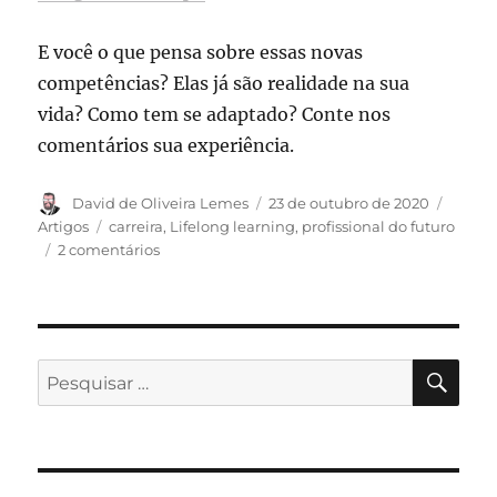
E você o que pensa sobre essas novas
competências? Elas já são realidade na sua
vida? Como tem se adaptado? Conte nos
comentários sua experiência.
Autor
Publicado
Catego
David de Oliveira Lemes
23 de outubro de 2020
em
Tags
Artigos
carreira
,
Lifelong learning
,
profissional do futuro
em
2 comentários
As
principais
competências
profissionais
que
PES
Pesquisar
teremos
por:
que
desenvolver
para
um