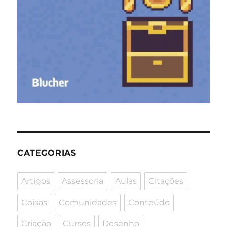
CATEGORIAS
Artigos
Assessoria
Aulas
Citações
Coisas
Comunidades
Conteúdo
Criação
Cursos
Desenho