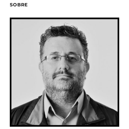
futuro
SOBRE
próximo