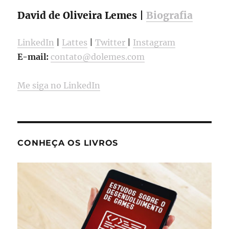
David de Oliveira Lemes |
Biografia
LinkedIn
|
Lattes
|
Twitter
|
Instagram
E-mail:
contato@dolemes.com
Me siga no LinkedIn
CONHEÇA OS LIVROS