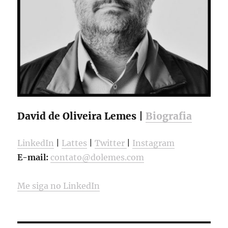
David de Oliveira Lemes |
Biografia
LinkedIn
|
Lattes
|
Twitter
|
Instagram
E-mail:
contato@dolemes.com
Me siga no LinkedIn