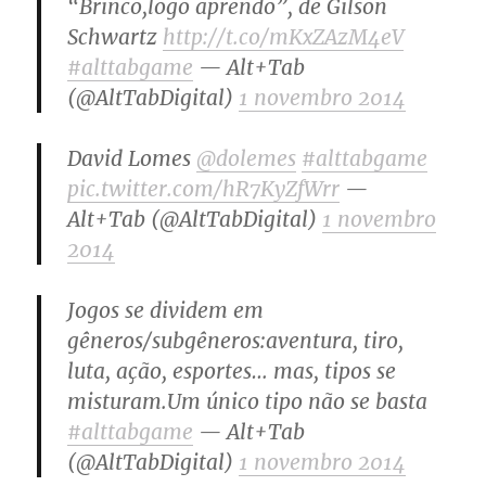
“Brinco,logo aprendo”, de Gilson
Schwartz
http://t.co/mKxZAzM4eV
#alttabgame
— Alt+Tab
(@AltTabDigital)
1 novembro 2014
David Lomes
@dolemes
#alttabgame
pic.twitter.com/hR7KyZfWrr
—
Alt+Tab (@AltTabDigital)
1 novembro
2014
Jogos se dividem em
gêneros/subgêneros:aventura, tiro,
luta, ação, esportes… mas, tipos se
misturam.Um único tipo não se basta
#alttabgame
— Alt+Tab
(@AltTabDigital)
1 novembro 2014