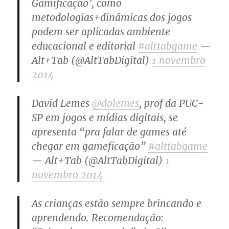
Gamificação’, como
metodologias+dinâmicas dos jogos
podem ser aplicadas ambiente
educacional e editorial
#alttabgame
—
Alt+Tab (@AltTabDigital)
1 novembro
2014
David Lemes
@dolemes
, prof da PUC-
SP em jogos e mídias digitais, se
apresenta “pra falar de games até
chegar em gameficação”
#alttabgame
— Alt+Tab (@AltTabDigital)
1
novembro 2014
As crianças estão sempre brincando e
aprendendo. Recomendação: