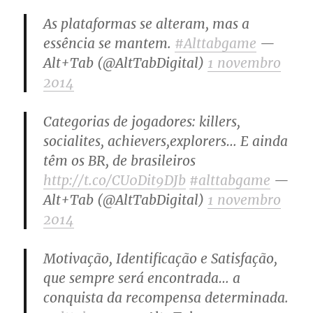
As plataformas se alteram, mas a
essência se mantem.
#Alttabgame
—
Alt+Tab (@AltTabDigital)
1 novembro
2014
Categorias de jogadores: killers,
socialites, achievers,explorers… E ainda
têm os BR, de brasileiros
http://t.co/CU0Dit9DJb
#alttabgame
—
Alt+Tab (@AltTabDigital)
1 novembro
2014
Motivação, Identificação e Satisfação,
que sempre será encontrada… a
conquista da recompensa determinada.