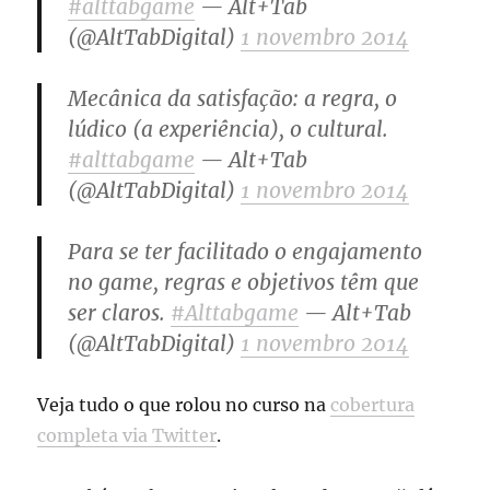
#alttabgame
— Alt+Tab
(@AltTabDigital)
1 novembro 2014
Mecânica da satisfação: a regra, o
lúdico (a experiência), o cultural.
#alttabgame
— Alt+Tab
(@AltTabDigital)
1 novembro 2014
Para se ter facilitado o engajamento
no game, regras e objetivos têm que
ser claros.
#Alttabgame
— Alt+Tab
(@AltTabDigital)
1 novembro 2014
Veja tudo o que rolou no curso na
cobertura
completa via Twitter
.