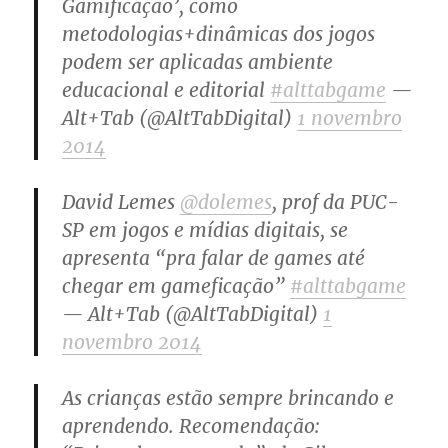
Gamificação’, como
metodologias+dinâmicas dos jogos
podem ser aplicadas ambiente
educacional e editorial
#alttabgame
—
Alt+Tab (@AltTabDigital)
1 novembro
2014
David Lemes
@dolemes
, prof da PUC-
SP em jogos e mídias digitais, se
apresenta “pra falar de games até
chegar em gameficação”
#alttabgame
— Alt+Tab (@AltTabDigital)
1
novembro 2014
As crianças estão sempre brincando e
aprendendo. Recomendação: