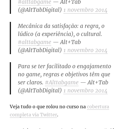
#alttabgame
— Alt+Tab
(@AltTabDigital)
1 novembro 2014
Mecânica da satisfação: a regra, o
lúdico (a experiência), o cultural.
#alttabgame
— Alt+Tab
(@AltTabDigital)
1 novembro 2014
Para se ter facilitado o engajamento
no game, regras e objetivos têm que
ser claros.
#Alttabgame
— Alt+Tab
(@AltTabDigital)
1 novembro 2014
Veja tudo o que rolou no curso na
cobertura
completa via Twitter
.