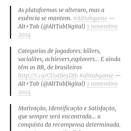
As plataformas se alteram, mas a
essência se mantem.
#Alttabgame
—
Alt+Tab (@AltTabDigital)
1 novembro
2014
Categorias de jogadores: killers,
socialites, achievers,explorers… E ainda
têm os BR, de brasileiros
http://t.co/CU0Dit9DJb
#alttabgame
—
Alt+Tab (@AltTabDigital)
1 novembro
2014
Motivação, Identificação e Satisfação,
que sempre será encontrada… a
conquista da recompensa determinada.