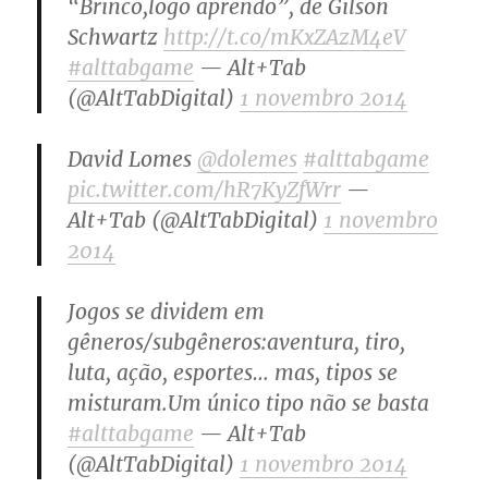
“Brinco,logo aprendo”, de Gilson
Schwartz
http://t.co/mKxZAzM4eV
#alttabgame
— Alt+Tab
(@AltTabDigital)
1 novembro 2014
David Lomes
@dolemes
#alttabgame
pic.twitter.com/hR7KyZfWrr
—
Alt+Tab (@AltTabDigital)
1 novembro
2014
Jogos se dividem em
gêneros/subgêneros:aventura, tiro,
luta, ação, esportes… mas, tipos se
misturam.Um único tipo não se basta
#alttabgame
— Alt+Tab
(@AltTabDigital)
1 novembro 2014