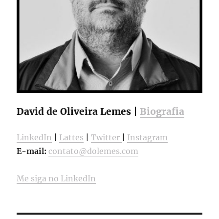
David de Oliveira Lemes |
Biografia
LinkedIn
|
Lattes
|
Twitter
|
Instagram
E-mail:
contato@dolemes.com
Me siga no LinkedIn